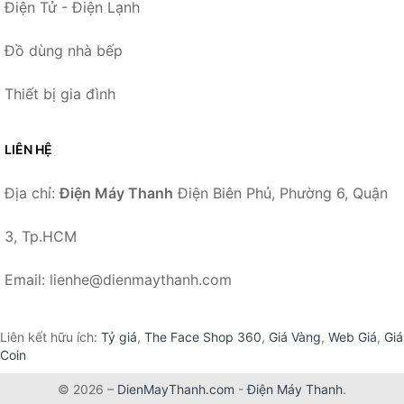
Điện Tử - Điện Lạnh
Đồ dùng nhà bếp
Thiết bị gia đình
LIÊN HỆ
Địa chỉ:
Điện Máy Thanh
Điện Biên Phủ, Phường 6, Quận
3, Tp.HCM
Email: lienhe@dienmaythanh.com
Liên kết hữu ích:
Tỷ giá
,
The Face Shop 360
,
Giá Vàng
,
Web Giá
,
Giá
Coin
© 2026 –
DienMayThanh.com
-
Điện Máy Thanh
.