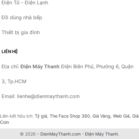
Điện Tử - Điện Lạnh
Đồ dùng nhà bếp
Thiết bị gia đình
LIÊN HỆ
Địa chỉ:
Điện Máy Thanh
Điện Biên Phủ, Phường 6, Quận
3, Tp.HCM
Email: lienhe@dienmaythanh.com
Liên kết hữu ích:
Tỷ giá
,
The Face Shop 360
,
Giá Vàng
,
Web Giá
,
Giá
Coin
© 2026 –
DienMayThanh.com
-
Điện Máy Thanh
.