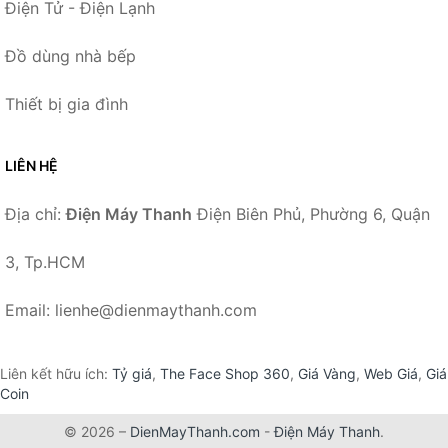
Điện Tử - Điện Lạnh
Đồ dùng nhà bếp
Thiết bị gia đình
LIÊN HỆ
Địa chỉ:
Điện Máy Thanh
Điện Biên Phủ, Phường 6, Quận
3, Tp.HCM
Email: lienhe@dienmaythanh.com
Liên kết hữu ích:
Tỷ giá
,
The Face Shop 360
,
Giá Vàng
,
Web Giá
,
Giá
Coin
© 2026 –
DienMayThanh.com
-
Điện Máy Thanh
.