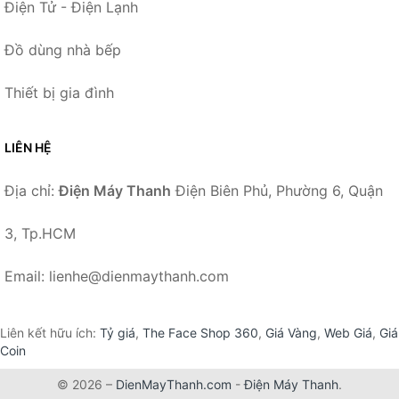
Điện Tử - Điện Lạnh
Đồ dùng nhà bếp
Thiết bị gia đình
LIÊN HỆ
Địa chỉ:
Điện Máy Thanh
Điện Biên Phủ, Phường 6, Quận
3, Tp.HCM
Email: lienhe@dienmaythanh.com
Liên kết hữu ích:
Tỷ giá
,
The Face Shop 360
,
Giá Vàng
,
Web Giá
,
Giá
Coin
© 2026 –
DienMayThanh.com
-
Điện Máy Thanh
.