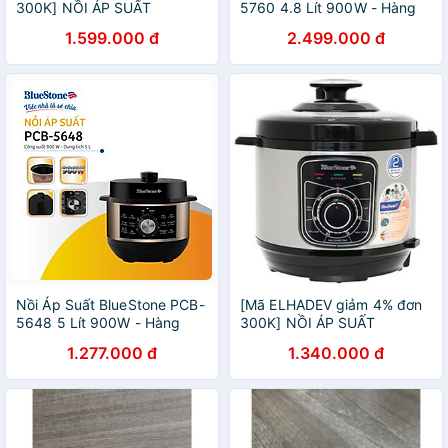
300K] NỒI ÁP SUẤT
5760 4.8 Lít 900W - Hàng
BLUESTONE PCB-5629
Chính Hãng
1.599.000 đ
2.499.000 đ
Nồi Áp Suất BlueStone PCB-
[Mã ELHADEV giảm 4% đơn
5648 5 Lít 900W - Hàng
300K] NỒI ÁP SUẤT
chính hãng
BLUESTONE PCB - 5619 5L
1.277.000 đ
1.340.000 đ