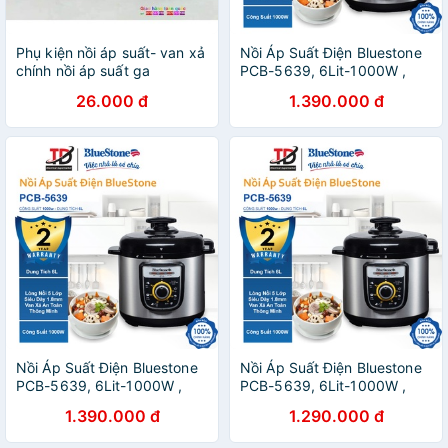
Phụ kiện nồi áp suất- van xả
Nồi Áp Suất Điện Bluestone
chính nồi áp suất ga
PCB-5639, 6Lit-1000W ,
Lòng Nồi 5 Lớp Siêu Dày ,
26.000 đ
1.390.000 đ
Bảo Hành Chính Hãng 2
Năm
Nồi Áp Suất Điện Bluestone
Nồi Áp Suất Điện Bluestone
PCB-5639, 6Lit-1000W ,
PCB-5639, 6Lit-1000W ,
Lòng Nồi 5 Lớp Siêu Dày ,
Lòng Nồi 5 Lớp Siêu Dày ,
1.390.000 đ
1.290.000 đ
Bảo Hành Chính Hãng 2
Bảo Hành Chính Hãng 2
Năm
Năm