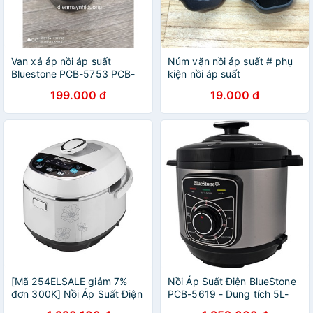
Van xả áp nồi áp suất
Núm vặn nồi áp suất # phụ
Bluestone PCB-5753 PCB-
kiện nồi áp suất
5619 PCB-5629 PCB-5748
199.000 đ
19.000 đ
PCB-5638M PCB-5751
chính hãng
[Mã 254ELSALE giảm 7%
Nồi Áp Suất Điện BlueStone
đơn 300K] Nồi Áp Suất Điện
PCB-5619 - Dung tích 5L-
Tử Bluestone PCB - 5769D -
Hàng chính hãng - Bảo hành