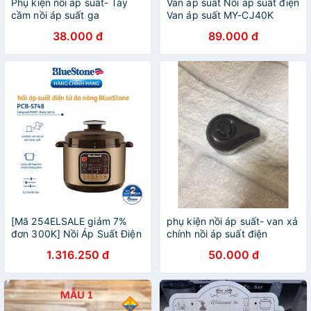
Phụ kiện nồi áp suất- Tay
Van áp suất Nồi áp suất điện
cầm nồi áp suất ga
Van áp suất MY-CJ40K
LS40B
38.000 đ
89.000 đ
[Mã 254ELSALE giảm 7%
phụ kiện nồi áp suất- van xả
đơn 300K] Nồi Áp Suất Điện
chính nồi áp suất điện
Tử Bluestone PCB-5748
1.316.250 đ
50.000 đ
(5.0L) - Hàng Chính Hãng