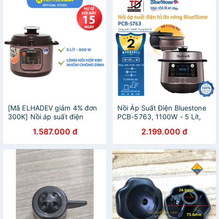
[Mã ELHADEV giảm 4% đơn
Nồi Áp Suất Điện Bluestone
300K] Nồi áp suất điện
PCB-5763, 1100W - 5 Lít,
Bluestone PCB-5748 5 lít
Bảo Hành Chính Hãng 2
1.587.000 đ
2.199.000 đ
Năm