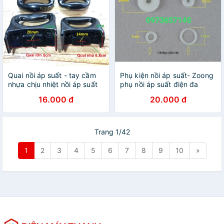
Quai nồi áp suất - tay cầm
Phụ kiện nồi áp suất- Zoong
nhựa chịu nhiệt nồi áp suất
phụ nồi áp suất điện đa
gas
năng
16.000 đ
20.000 đ
Trang 1/42
1
2
3
4
5
6
7
8
9
10
»