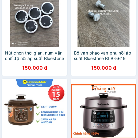
Nút chọn thời gian, núm vặn
Bộ van phao van phụ nồi áp
chế độ nồi áp suất Bluestone
suất Bluestone BLB-5619
PCB-5618
BLB-5748 chính hãng
150.000 đ
150.000 đ