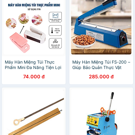
Máy Hàn Miệng Túi Thực
Máy Hàn Miệng Túi FS-200 –
Phẩm Mini Đa Năng Tiện Lợi
Giúp Bảo Quản Thực Vật
- Hàng Loại 1 - Chính Hãng
Tươi Lâu Hơn, Áp Dụng Phổ
74.000 đ
285.000 đ
MINIIN
Biến Trong Đời Sống – Hàng
Chính Hãng MINIIN