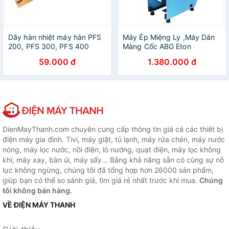
Dây hàn nhiệt máy hàn PFS
Máy Ép Miệng Ly ,Máy Dán
200, PFS 300, PFS 400
Màng Cốc ABG Eton
dùng cho máy hàn miệng túi
D7, Dành Cho Các Loại Ly
59.000 đ
1.380.000 đ
- Dây hàn nhiệt máy hàn
Nhựa 700ml Và Nhỏ Hơn -
20cm (2mm), 30cm (2mm),
Hàng Chính Hãng
và 40cm (2mm) - Hàng
chính hãng
DienMayThanh.com chuyên cung cấp thông tin giá cả các thiết bị
điện máy gia đình. Tivi, máy giặt, tủ lạnh, máy rửa chén, máy nước
nóng, máy lọc nước, nồi điện, lò nướng, quạt điện, máy lọc không
khí, máy xay, bàn ủi, máy sấy... Bằng khả năng sẵn có cùng sự nỗ
lực không ngừng, chúng tôi đã tổng hợp hơn 26000 sản phẩm,
giúp bạn có thể so sánh giá, tìm giá rẻ nhất trước khi mua.
Chúng
tôi không bán hàng.
VỀ ĐIỆN MÁY THANH