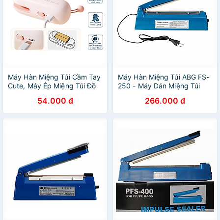
Máy Hàn Miệng Túi Cầm Tay
Máy Hàn Miệng Túi ABG FS-
Cute, Máy Ép Miệng Túi Đồ
250 - Máy Dán Miệng Túi
Ăn Vặt Sạc Pin Tích Hợp
Giúp Bảo Quản Thực Vật
54.000 đ
266.000 đ
Nam Châm Kèm Đầu Cắt
Tươi Lâu Hơn, Áp Dụng Phổ
Tiện Dụng - Hàng Chính
Biến Trong Đời Sống – Hàng
Hãng MINIIN
Chính Hãng