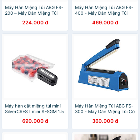
Máy Hàn Miệng Túi ABG FS-
Máy Hàn Miệng Túi ABG FS-
200 – Máy Dán Miệng Túi
400 - Máy Dán Miệng Túi
Giúp Bảo Quản Thực Vật
Lên Tới 400mm Giúp Bảo
224.000 đ
469.000 đ
Tươi Lâu Hơn, Áp Dụng Phổ
Quản Thực Vật Tươi Lâu
Biến Trong Đời Sống – Hàng
Hơn, Áp Dụng Phổ Biến
Chính Hãng
Trong Đời Sống – Hàng
Chính Hãng
Máy hàn cắt miệng túi mini
Máy Hàn Miệng Túi ABG FS-
SilverCREST mini SFSGM 1.5
300 - Máy Dán Miệng Túi Có
A Hàng chính hãng
Chiều Rộng Mép Hàn Lên Tới
690.000 đ
360.000 đ
30cm Giúp Bảo Quản Thực
Vật Tươi Lâu Hơn, Áp Dụng
Phổ Biến Trong Đời Sống –
Hàng Chính Hãng