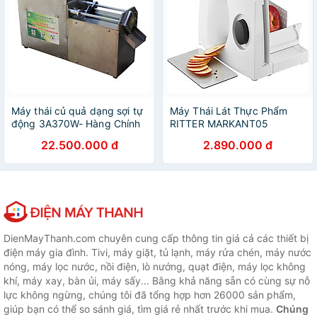
Máy thái củ quả dạng sợi tự
Máy Thái Lát Thực Phẩm
động 3A370W- Hàng Chính
RITTER MARKANT05
Hãng
501020 - Hàng Nhập Khẩu
22.500.000 đ
2.890.000 đ
Từ Đức
DienMayThanh.com chuyên cung cấp thông tin giá cả các thiết bị
điện máy gia đình. Tivi, máy giặt, tủ lạnh, máy rửa chén, máy nước
nóng, máy lọc nước, nồi điện, lò nướng, quạt điện, máy lọc không
khí, máy xay, bàn ủi, máy sấy... Bằng khả năng sẵn có cùng sự nỗ
lực không ngừng, chúng tôi đã tổng hợp hơn 26000 sản phẩm,
giúp bạn có thể so sánh giá, tìm giá rẻ nhất trước khi mua.
Chúng