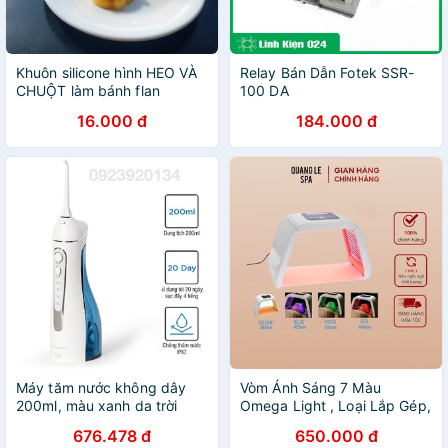
Khuôn silicone hình HEO VÀ
Relay Bán Dẫn Fotek SSR-
CHUỘT làm bánh flan
100 DA
pudding thạch rau câu cho
16.000 đ
184.000 đ
bé ăn dặm
Máy tăm nước không dây
Vòm Ánh Sáng 7 Màu
200ml, màu xanh da trời
Omega Light , Loại Lắp Gép,
Lock & Lock ENR156
Giúp Da Chống Lão Hóa Và
676.478 đ
650.000 đ
Làm Tươi Trẻ Da Tăng