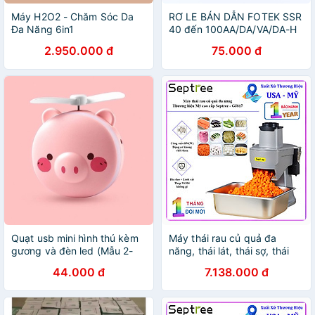
Máy H2O2 - Chăm Sóc Da
RƠ LE BÁN DẪN FOTEK SSR
Đa Năng 6in1
40 đến 100AA/DA/VA/DA-H
2.950.000 đ
75.000 đ
Quạt usb mini hình thú kèm
Máy thái rau củ quả đa
gương và đèn led (Mẫu 2-
năng, thái lát, thái sợ, thái
Heo mặt cười)
hạt lựu. Thương hiệu Mỹ cao
44.000 đ
7.138.000 đ
cấp Septree - GJ817. Hàng
chính hãng