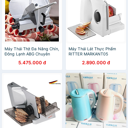
Máy Thái Thịt Đa Năng Chín,
Máy Thái Lát Thực Phẩm
Đông Lạnh ABG Chuyên
RITTER MARKANT05
Dụng Dành Cho Nhà Hàng,
501020 - Hàng Nhập Khẩu
5.475.000 đ
2.890.000 đ
Quán Ăn, Thái Chính Xác,
Từ Đức
Bền Bỉ Hàng Chính Hãng