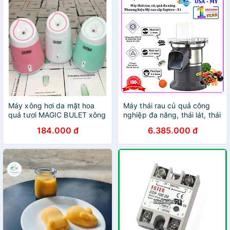
Máy xông hơi da mặt hoa
Máy thái rau củ quả công
quả tươi MAGIC BULET xông
nghiệp đa năng, thái lát, thái
chanh sả phun sương tinh
sợi, thái hạt lựu. Thương hiệu
184.000 đ
6.385.000 đ
dầu mini chăm sóc làn da
Mỹ cao cấp Septree - X1 -
HÀNG CHÍNH HÃNG