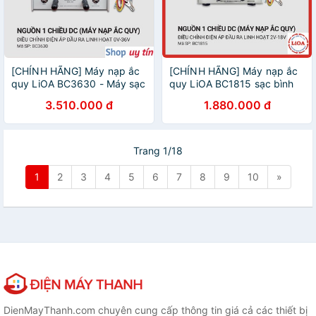
[CHÍNH HÃNG] Máy nạp ắc
[CHÍNH HÃNG] Máy nạp ắc
quy LiOA BC3630 - Máy sạc
quy LiOA BC1815 sạc bình
bình ắc quy LiOA 12V 24V
12V dòng 15A cho oto, xe
3.510.000 đ
1.880.000 đ
dòng 30A cho oto, xe máy,
máy, máy xúc, máy cẩu
máy xúc, máy cẩu
Trang 1/18
1
2
3
4
5
6
7
8
9
10
»
DienMayThanh.com chuyên cung cấp thông tin giá cả các thiết bị