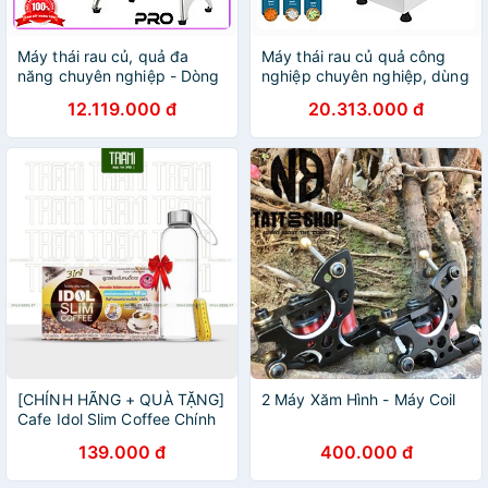
Máy thái rau củ, quả đa
Máy thái rau củ quả công
năng chuyên nghiệp - Dòng
nghiệp chuyên nghiệp, dùng
công nghiệp. Thương hiệu
cho nhà hàng và khách sạn.
12.119.000 đ
20.313.000 đ
Mỹ cao cấp Septree - F46.
Thương hiệu Nhật Bản cao
Hàng chính hãng
cấp Asaki - VC65MS -
HÀNG CHÍNH HÃNG
[CHÍNH HÃNG + QUÀ TẶNG]
2 Máy Xăm Hình - Máy Coil
Cafe Idol Slim Coffee Chính
Hãng Thái Lan, Cà Phê Giảm
139.000 đ
400.000 đ
Cân Hiệu Quả, Thách Thức
Mọi Cơ Địa.