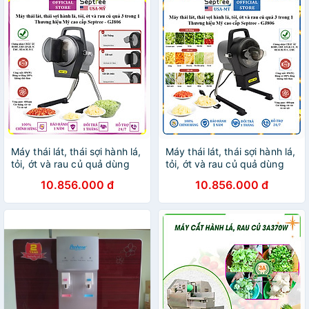
Máy thái lát, thái sợi hành lá,
Máy thái lát, thái sợi hành lá,
tỏi, ớt và rau củ quả dùng
tỏi, ớt và rau củ quả dùng
cho quán ăn, nhà hàng
cho quán ăn, nhà hàng
10.856.000 đ
10.856.000 đ
thương hiệu Mỹ cao cấp
thương hiệu Mỹ cao cấp
Septree GJ806 công suất
Septree GJ806 công suất
850W - Hàng nhập khẩu
850W - Hàng chính hãng