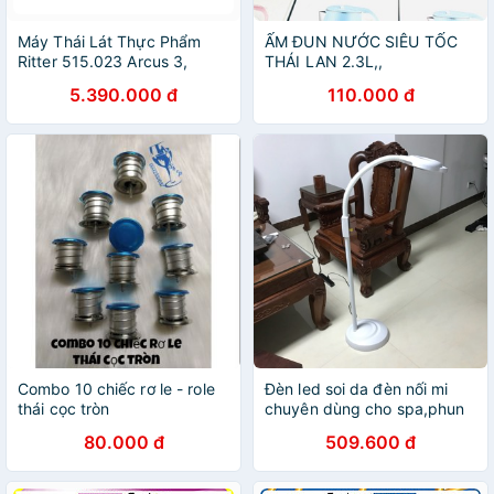
Máy Thái Lát Thực Phẩm
ẤM ĐUN NƯỚC SIÊU TỐC
Ritter 515.023 Arcus 3,
THÁI LAN 2.3L,,
Nhấp Đức, Hàng Chính
5.390.000 đ
110.000 đ
Hãng
Combo 10 chiếc rơ le - role
Đèn led soi da đèn nối mi
thái cọc tròn
chuyên dùng cho spa,phun
xăm loại siêu sáng
80.000 đ
509.600 đ