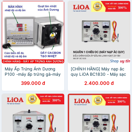
Máy Ấp Trứng Ánh Dương
[CHÍNH HÃNG] Máy nạp ắc
P100 -máy ấp trứng gà-máy
quy LiOA BC1830 - Máy sạc
ấp trứng mini- máy ấp p100
bình ắc quy LiOA 12V dòng
399.000 đ
2.400.000 đ
30A cho oto, xe máy, máy
xúc, máy cẩu