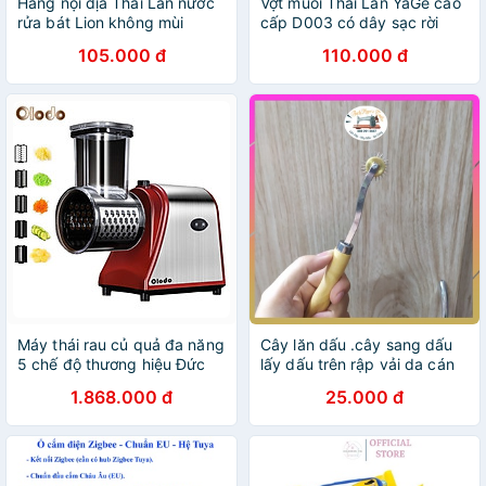
Hàng nội địa Thái Lan nước
Vợt muỗi Thái Lan YaGe cao
rửa bát Lion không mùi
cấp D003 có dây sạc rời
3600ml
105.000 đ
110.000 đ
Máy thái rau củ quả đa năng
Cây lăn dấu .cây sang dấu
5 chế độ thương hiệu Đức
lấy dấu trên rập vải da cán
Olodo VSS-S - Hàng chính
gỗ loại tốt | Tiệm may Bi
1.868.000 đ
25.000 đ
hãng
Ngô