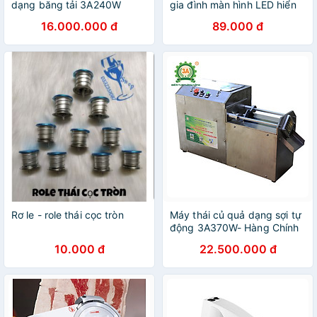
dạng băng tải 3A240W
gia đình màn hình LED hiển
thị cân nặng ,nhiệt độ hình
16.000.000 đ
89.000 đ
con heo hồng (lợn hồng)
BH12 tháng
Rơ le - role thái cọc tròn
Máy thái củ quả dạng sợi tự
động 3A370W- Hàng Chính
Hãng
10.000 đ
22.500.000 đ