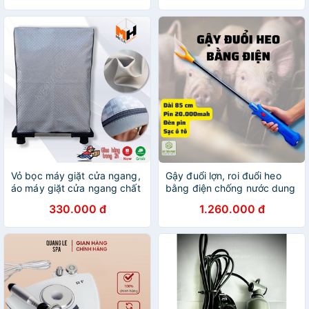
Vỏ bọc máy giặt cửa ngang,
Gậy đuổi lợn, roi đuổi heo
áo máy giặt cửa ngang chất
bằng điện chống nước dung
liệu da cao cấp
lượng pin 20000mah kích
330.000 đ
1.260.000 đ
thước 85cm [BẢO HÀNH] 12
tháng]