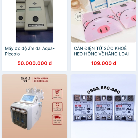
Máy đo độ ẩm da Aqua-
CÂN ĐIỆN TỬ SỨC KHOẺ
Piccolo
HEO HỒNG VỀ HÀNG LOẠI
1, DÙNG PIN
50.000.000 đ
109.000 đ