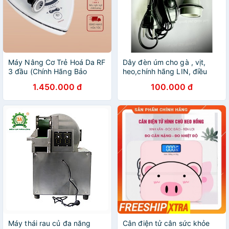
Máy Nâng Cơ Trẻ Hoá Da RF
Dây đèn úm cho gà , vịt,
3 đầu (Chính Hãng Bảo
heo,chính hãng LIN, điều
Hành 12 Tháng)
chỉnh được độ sáng [Dài
1.450.000 đ
100.000 đ
1.85m] ,[Tải 360W-220V], có
khoen treo.
Máy thái rau củ đa năng
Cân điện tử cân sức khỏe