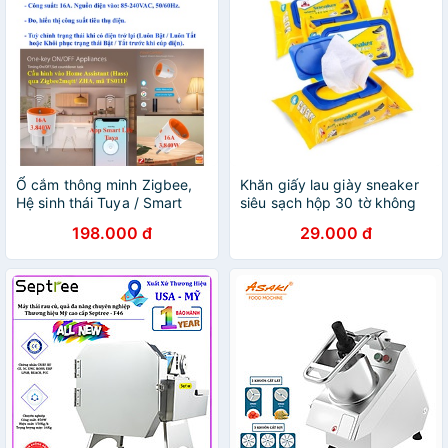
Ổ cắm thông minh Zigbee,
Khăn giấy lau giày sneaker
Hệ sinh thái Tuya / Smart
siêu sạch hộp 30 tờ không
Life / Home Assistant -
hoá chất làm hại da tay vải
198.000 đ
29.000 đ
giày XIAOMIMI SF1562