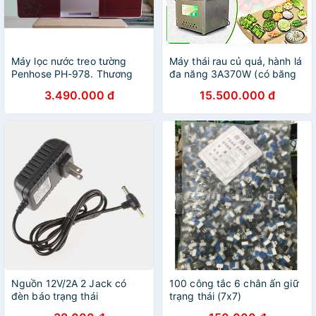
Máy lọc nước treo tường
Máy thái rau củ quả, hành lá
Penhose PH-978. Thương
đa năng 3A370W (có băng
hiệu Thái Lan. bảo hành 12
tải) - Hàng Chính Hãng
3.490.000 đ
15.500.000 đ
tháng
Nguồn 12V/2A 2 Jack có
100 công tắc 6 chân ấn giữ
đèn báo trạng thái
trạng thái (7x7)