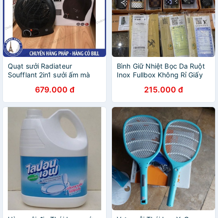
Quạt sưởi Radiateur
Bình Giữ Nhiệt Bọc Da Ruột
Soufflant 2in1 sưởi ấm mà
Inox Fullbox Không Rỉ Giấy
không bị khô hanh da, an
Tờ Nhập Khẩu Cao Cấp -
679.000 đ
215.000 đ
toàn, nhỏ gọn tiện lợi
A&ESHOP 766866