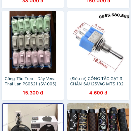
38.000 đ
150.000 đ
Công Tắc Treo - Dây Vena
(Siêu rẻ) CÔNG TẮC GẠT 3
Thái Lan PS0621 (SV-005)
CHÂN 6A/125VAC MTS 102
(2 trạng thái ON-ON), MTS
15.300 đ
4.600 đ
103 ( 3 trạng thái ON-OFF-
ON ) CHÂN ĐỒNG