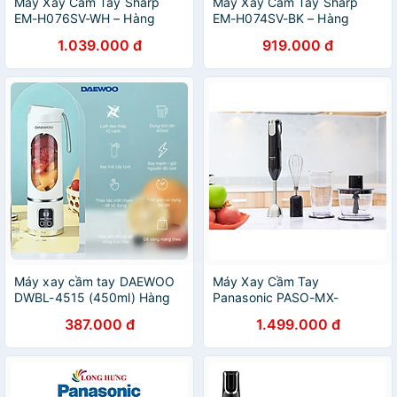
Máy Xay Cầm Tay Sharp
Máy Xay Cầm Tay Sharp
EM-H076SV-WH – Hàng
EM-H074SV-BK – Hàng
Chính Hãng
Chính Hãng
1.039.000 đ
919.000 đ
Máy xay cầm tay DAEWOO
Máy Xay Cầm Tay
DWBL-4515 (450ml) Hàng
Panasonic PASO-MX-
Chính Hãng
SS1BRA - Hàng chính hãng
387.000 đ
1.499.000 đ