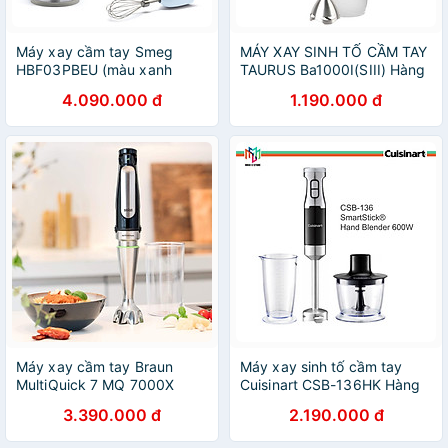
Máy xay cầm tay Smeg
MÁY XAY SINH TỐ CẦM TAY
HBF03PBEU (màu xanh
TAURUS Ba1000I(SIII) Hàng
blue) Hàng chính hãng
chính hãng
4.090.000 đ
1.190.000 đ
Máy xay cầm tay Braun
Máy xay sinh tố cầm tay
MultiQuick 7 MQ 7000X
Cuisinart CSB-136HK Hàng
Hàng Chính Hãng
Chính Hãng
3.390.000 đ
2.190.000 đ