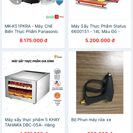
MK-K51PKRA - Máy Chế
Máy Sấy Thực Phẩm Status
Biến Thực Phẩm Panasonic
6600151 - 14L Màu Đỏ -
MK-K51PKRA- Hàng chính
708561 Made in Slovenia
8.175.000 đ
5.200.000 đ
hãng - Smart House
Hàng chính hãng
Máy sấy thực phẩm 5 KHAY
Bộ Phun máy rửa xe
TAHAWA DBC-05A- Hàng
Chính Hãng- Bảo hành 2