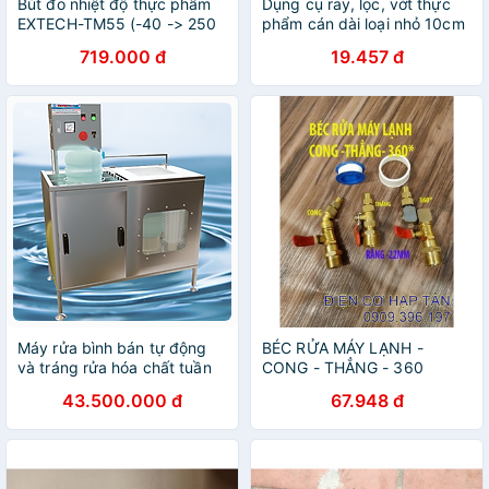
Bút đo nhiệt độ thực phẩm
Dụng cụ ray, lọc, vớt thực
EXTECH-TM55 (-40 -> 250
phẩm cán dài loại nhỏ 10cm
độ C ) hàng chính hãng
- Hàng chính hãng
719.000 đ
19.457 đ
Máy rửa bình bán tự động
BÉC RỬA MÁY LẠNH -
và tráng rửa hóa chất tuần
CONG - THẲNG - 360
hoàn - Hàng chính hãng
43.500.000 đ
67.948 đ