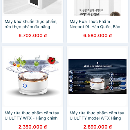
Máy khử khuẩn thực phẩm,
Máy Rửa Thực Phẩm
rửa thực phẩm đa năng
Neebot 9L Hàn Quốc, Bảo
Tahawa COH15-C6B- Hàng
Hành 12 Tháng
6.702.000 đ
6.580.000 đ
chính hãng - Bảo Hành 2
Năm
Máy rửa thực phẩm cầm tay
Máy rửa thực phẩm cầm tay
U ULTTY WFX - Hàng chính
U ULTTY model WFX Hàng
hãng
chính hãng
2.350.000 đ
2.890.000 đ