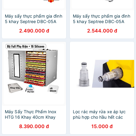
Máy sấy thực phẩm gia đình
Máy sấy thực phẩm gia đình
5 khay Septree DBC-05A
5 khay Septree DBC-05A
hẹn giờ sấy khô tự ngắt,
hẹn giờ sấy khô tự ngắt,
2.490.000 đ
2.544.000 đ
hàng chính hãng
hàng chính hãng
Máy Sấy Thực Phẩm Inox
Lọc rác máy rửa xe áp lực
HTG 16 Khay 40cm Khay
phù hợp cho hầu hết các
Inox SS304 Chống Rỉ Sét,
máy rửa xe trên thị trường
8.390.000 đ
15.000 đ
Chống Rơi, Hàng Chính
Hãng