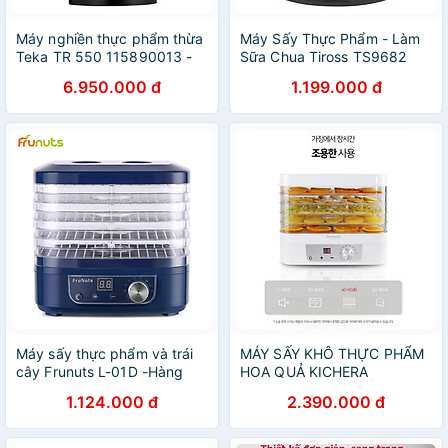
Máy nghiền thực phẩm thừa
Máy Sấy Thực Phẩm - Làm
Teka TR 550 115890013 -
Sữa Chua Tiross TS9682
Hàng chính hãng
(250W) - Hàng chính hãng
6.950.000 đ
1.199.000 đ
Máy sấy thực phẩm và trái
MÁY SẤY KHÔ THỰC PHẨM
cây Frunuts L-01D -Hàng
HOA QUẢ KICHERA
chính hãng
KIC_FD01 HÀN QUỐC Hàng
1.124.000 đ
2.390.000 đ
chính hãng