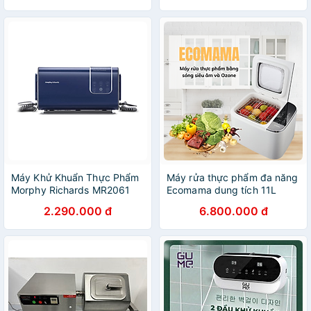
Máy Khử Khuẩn Thực Phẩm
Máy rửa thực phẩm đa năng
Morphy Richards MR2061
Ecomama dung tích 11L
Khử Trùng Rau Củ Quả, Thịt
công nghệ Ozone và sóng
2.290.000 đ
6.800.000 đ
Cá Hải Sản, Sục Ozone Rửa
siêu âm Công suất 65w -
Thực Phẩm 2 in 1, Hàng
Hàng chính hãng
Chính Hãng