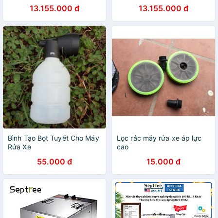
Mỹ cao cấp Septree DBC-
hiệu Mỹ cao cấp Septree
13.155.000 đ
13.155.000 đ
22A - Hàng Nhập Khẩu
DBC-22A - Hàng Nhập Khẩu
Bình Tạo Bọt Tuyết Cho Máy
Lọc rác máy rửa xe áp lực
Rửa Xe
cao
55.000 đ
15.000 đ