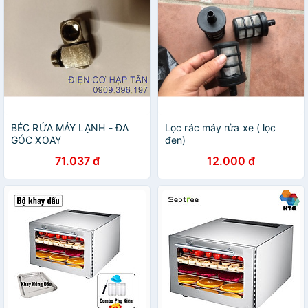
BÉC RỬA MÁY LẠNH - ĐA
Lọc rác máy rửa xe ( lọc
GÓC XOAY
đen)
71.037 đ
12.000 đ