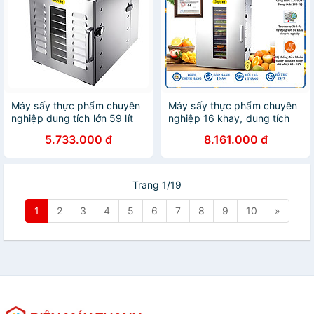
Máy sấy thực phẩm chuyên
Máy sấy thực phẩm chuyên
nghiệp dung tích lớn 59 lít
nghiệp 16 khay, dung tích
10 khay thương hiệu Mỹ
100 lít thương hiệu Septree
5.733.000 đ
8.161.000 đ
Septree ST-01 - Hàng Nhập
ST-02 cao cấp - Hàng Chính
Khẩu
Hãng
Trang 1/19
1
2
3
4
5
6
7
8
9
10
»