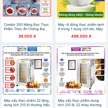
Combo 200 Màng Bọc Thực
Máy rã đông thực phẩm lạnh
Phẩm Thức Ăn Chống Bụi ,
4 trong 1 dung tích lớn, Máy
Chống Côn Trùng - Hàng
tiệt trùng, khử trùng rau củ
39.000 đ
499.000 đ
Chính Hãng
quả - Hàng Chính Hãng
Máy sấy thực phẩm 22 tầng,
Máy sấy thực phẩm dung
dung tích 210 lít thương hiệu
tích 210 lít, 22 khay thương