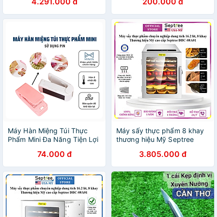
4.291.000 đ
200.000 đ
năm
Máy Hàn Miệng Túi Thực
Máy sấy thực phẩm 8 khay
Phẩm Mini Đa Năng Tiện Lợi
thương hiệu Mỹ Septree
- Hàng Loại 1 - Chính Hãng
DBC-08A01 công suất
74.000 đ
3.805.000 đ
MINIIN
500W - Hàng nhập khẩu