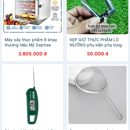
Máy sấy thực phẩm 8 khay
KẸP GIỮ THỰC PHẨM LÒ
thương hiệu Mỹ Septree
NƯỚNG phụ kiện phụ tùng
DBC-08A01 công suất
linh kiện chính hãng
3.805.000 đ
50.000 đ
500W - Hàng chính hãng