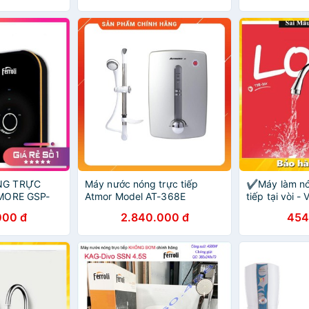
NG TRỰC
Máy nước nóng trực tiếp
✔️Máy làm nó
AMORE GSP-
Atmor Model AT-368E
tiếp tại vòi -
trực tiếp Wa
000 đ
2.840.000 đ
454
làm nóng nướ
Freeship