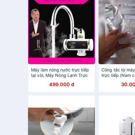
Máy làm nóng nước trực tiếp
Công tắc từ má
tại vòi, Máy Nóng Lạnh Trực
trực tiếp (Nam
Tiếp, Vòi nước nóng trực tiếp.
nước nóng trực t
499.000 đ
30.00
Bảo hành 1 đổi 1 toàn quốc