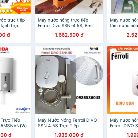
ớc trực tiếp
Máy nước nóng trực tiếp
Máy nước nón
g lạnh trực
Ferroli Divo SSN-4.5S, Best
tắm nước nó
 HD-02 làm
sales Bình nước nóng trực tiếp
ATM-NEW
00 đ
1.662.500 đ
2.52
nhanh
chống giật hiệu suất cao
Trực Tiếp
Máy Nước Nóng Ferroli DIVO
Máy nước nóng
45MSNVN(W)
SSN 4.5S Trực Tiếp
Ferroli DIVO
000 đ
1.935.000 đ
1.99