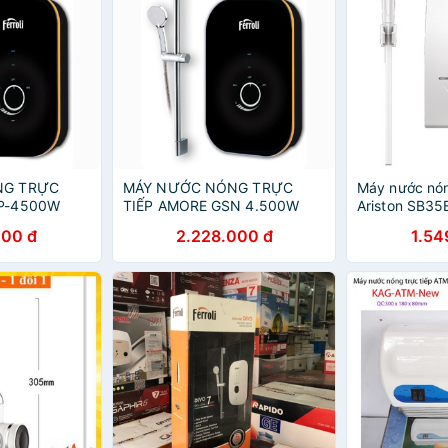
NG TRỰC
MÁY NƯỚC NÓNG TRỰC
Máy nước nón
SP-4500W
TIẾP AMORE GSN 4.500W
Ariston SB35
000 đ
2.228.000 đ
1.54