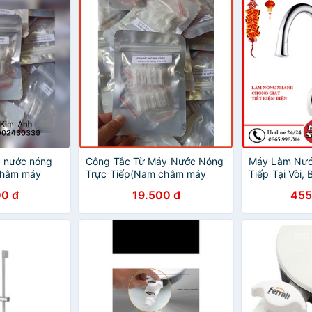
y nước nóng
Công Tắc Từ Máy Nước Nóng
Máy Làm Nướ
 châm máy
Trực Tiếp(Nam châm máy
Tiếp Tại Vòi,
iếp/ Hỏa tiễn)
nước nóng trực tiếp/ Hỏa tiễn)
Tại Vòi, Máy
0 đ
19.500 đ
455
Nước Nóng T
Nóng Nhanh