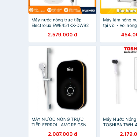
Máy nước nóng trực tiếp
Máy làm nóng nư
Electrolux EWE451KX-DWB2
tại vòi - Vòi nón
tiếp Water Warm
2.579.000 đ
454.0
nóng nước cực 
MÁY NƯỚC NÓNG TRỰC
Máy Nước Nóng 
TIẾP FERROLI AMORE GSN
TOSHIBA TWH-
4.500W
2.087.000 đ
2.179.