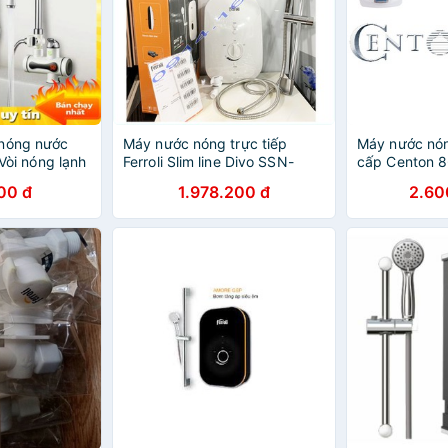
 nóng nước
Máy nước nóng trực tiếp
Máy nước nón
 Vòi nóng lạnh
Ferroli Slim line Divo SSN-
cấp Centon 
óng nước cực
4.5S, Best sales Bình nước
Centon8668
00 đ
1.978.200 đ
2.60
NH UY TÍN
nóng trực tiếp chống giật hiệu
suất tốt