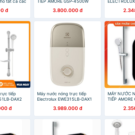
cho tất cả các
TIẾP AMORE GSP-4500W
ELECTROLUX
ng trực tiếp-
DWB2
0 đ
3.800.000 đ
2.34
rực tiếp
Máy nước nóng trực tiếp
MÁY NƯỚC 
351LB-DAX2
Electrolux EWE315LB-DAX1
TIẾP AMORE
000 đ
3.989.000 đ
2.35