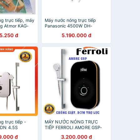
g trực tiếp, máy
Máy nước nóng trực tiếp
ng Atmor KAG-
Panasonic 4500W DH-
4RP1VW
5.250 đ
5.190.000 đ
 trực tiếp -
MÁY NƯỚC NÓNG TRỰC
 SDN 4.5S
TIẾP FERROLI AMORE GSP-
4500W
9.000 đ
3.200.000 đ