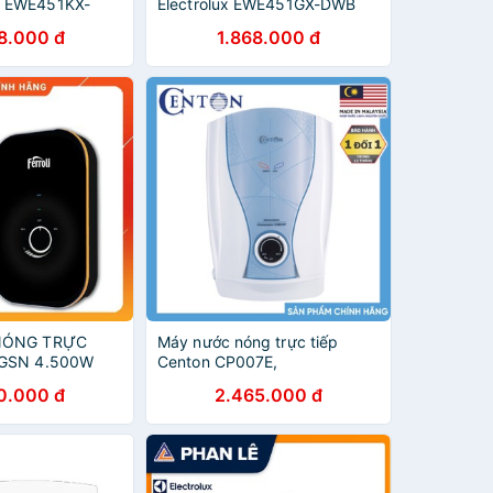
 EWE451KX-
Electrolux EWE451GX-DWB
8.000 đ
1.868.000 đ
NÓNG TRỰC
Máy nước nóng trực tiếp
 GSN 4.500W
Centon CP007E,
CP007EP4.5kW
0.000 đ
2.465.000 đ