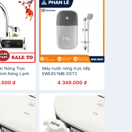
c Nóng Trực
Máy nước nóng trực tiếp
 Bình Nóng Lạnh
EWE451MB-DST2
 Nước Nóng, Máy
.000 đ
4.349.000 đ
rực Tiếp Làm