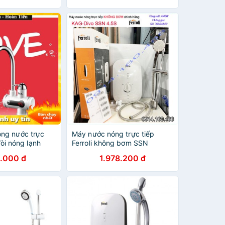
ng nước trực
Máy nước nóng trực tiếp
 Vòi nóng lạnh
Ferroli không bơm SSN
ter Warm HD-02
4500W, Best sales Bình nước
.000 đ
1.978.200 đ
c cực nhanh -
nóng trực tiếp chống giật hiệu
suất tốt