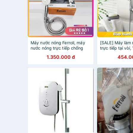
Máy nước nóng Ferroli, máy
[SALE] Máy làm
nước nóng trực tiếp chống
trực tiếp tại vòi,
giật Ferroli Rita TE
trực tiếp làm n
1.350.000 đ
454.0
nhanh - BẢO HÀ
TOÀN QUỐC