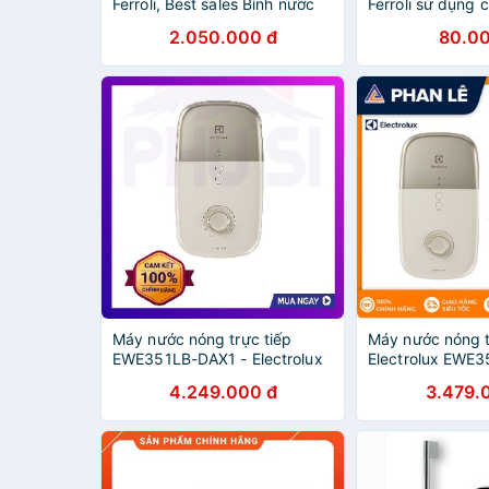
Ferroli, Best sales Bình nước
Ferroli sử dụng 
nóng trực tiếp Ferroli Divo
loại máy nước nó
2.050.000 đ
80.00
SSN 4.5S không bơm
van khóa nước
Máy nước nóng trực tiếp
Máy nước nóng t
EWE351LB-DAX1 - Electrolux
Electrolux EWE
4.249.000 đ
3.479.