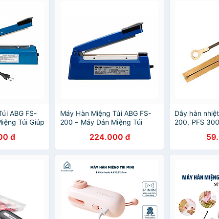
Túi ABG FS-
Máy Hàn Miệng Túi ABG FS-
Dây hàn nhiệ
iệng Túi Giúp
200 – Máy Dán Miệng Túi
200, PFS 300
ật Tươi Lâu
Giúp Bảo Quản Thực Vật Tươi
cho máy hàn 
00 đ
224.000 đ
59
ổ Biến Trong
Lâu Hơn, Áp Dụng Phổ Biến
hàn nhiệt má
 Chính Hãng
Trong Đời Sống – Hàng Chính
(2mm), 30cm
Hãng
40cm (2mm) -
hãng