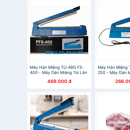
Máy Hàn Miệng Túi ABG FS-
Máy Hàn Miệng 
400 - Máy Dán Miệng Túi Lên
250 - Máy Dán M
Tới 400mm Giúp Bảo Quản
Bảo Quản Thực V
469.000 đ
266.0
Thực Vật Tươi Lâu Hơn, Áp
Hơn, Áp Dụng Ph
Dụng Phổ Biến Trong Đời
Đời Sống – Hàng
Sống – Hàng Chính Hãng