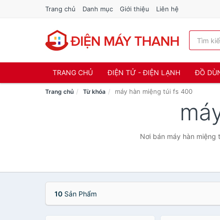
Trang chủ
Danh mục
Giới thiệu
Liên hệ
TRANG CHỦ
ĐIỆN TỬ - ĐIỆN LẠNH
ĐỒ DÙ
máy hàn miệng túi fs 400
Trang chủ
Từ khóa
máy
Nơi bán máy hàn miệng tú
10
Sản Phẩm