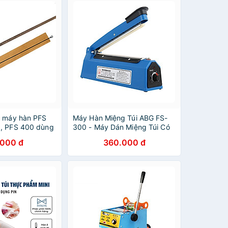
t máy hàn PFS
Máy Hàn Miệng Túi ABG FS-
, PFS 400 dùng
300 - Máy Dán Miệng Túi Có
miệng túi - Dây
Chiều Rộng Mép Hàn Lên Tới
.000 đ
360.000 đ
y hàn 20cm
30cm Giúp Bảo Quản Thực
 (2mm), và
Vật Tươi Lâu Hơn, Áp Dụng
 Hàng chính
Phổ Biến Trong Đời Sống –
Hàng Chính Hãng