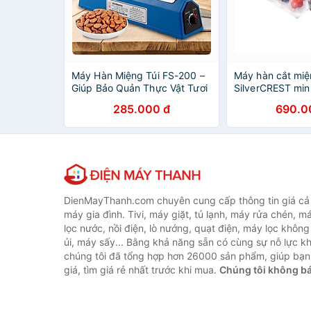
Máy Hàn Miệng Túi FS-200 –
Máy hàn cắt miện
Giúp Bảo Quản Thực Vật Tươi
SilverCREST min
Lâu Hơn, Áp Dụng Phổ Biến
Hàng chính hãn
285.000 đ
690.0
Trong Đời Sống – Hàng Chính
Hãng MINIIN
DienMayThanh.com chuyên cung cấp thông tin giá cả c
máy gia đình. Tivi, máy giặt, tủ lạnh, máy rửa chén, 
lọc nước, nồi điện, lò nướng, quạt điện, máy lọc không
ủi, máy sấy... Bằng khả năng sẵn có cùng sự nỗ lực 
chúng tôi đã tổng hợp hơn 26000 sản phẩm, giúp bạn
giá, tìm giá rẻ nhất trước khi mua.
Chúng tôi không b