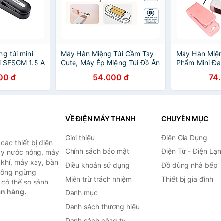
g túi mini
Máy Hàn Miệng Túi Cầm Tay
Máy Hàn Miện
i SFSGM 1.5 A
Cute, Máy Ép Miệng Túi Đồ Ăn
Phẩm Mini Đa
g
Vặt Sạc Pin Tích Hợp Nam
Hàng Loại 1 
00 đ
54.000 đ
74
Châm Kèm Đầu Cắt Tiện Dụng
MINIIN
- Hàng Chính Hãng MINIIN
VỀ ĐIỆN MÁY THANH
CHUYÊN MỤC
Giới thiệu
Điện Gia Dụng
ác thiết bị điện
Chính sách bảo mật
Điện Tử - Điện Lạ
máy nước nóng, máy
 khí, máy xay, bàn
Điều khoản sử dụng
Đồ dùng nhà bếp
không ngừng,
Miễn trừ trách nhiệm
Thiết bị gia đình
 có thể so sánh
án hàng.
Danh mục
Danh sách thương hiệu
Danh sách công ty