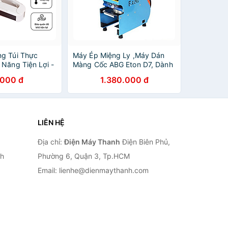
g Túi Thực
Máy Ép Miệng Ly ,Máy Dán
 Năng Tiện Lợi -
Màng Cốc ABG Eton D7, Dành
- Chính Hãng
Cho Các Loại Ly Nhựa 700ml
.000 đ
1.380.000 đ
Và Nhỏ Hơn - Hàng Chính
Hãng
LIÊN HỆ
Địa chỉ:
Điện Máy Thanh
Điện Biên Phủ,
nh
Phường 6, Quận 3, Tp.HCM
Email: lienhe@dienmaythanh.com