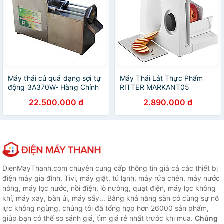
Máy thái củ quả dạng sợi tự
Máy Thái Lát Thực Phẩm
động 3A370W- Hàng Chính
RITTER MARKANT05
Hãng
501020 - Hàng Nhập Khẩu
22.500.000 đ
2.890.000 đ
Từ Đức
DienMayThanh.com chuyên cung cấp thông tin giá cả các thiết bị
điện máy gia đình. Tivi, máy giặt, tủ lạnh, máy rửa chén, máy nước
nóng, máy lọc nước, nồi điện, lò nướng, quạt điện, máy lọc không
khí, máy xay, bàn ủi, máy sấy... Bằng khả năng sẵn có cùng sự nỗ
lực không ngừng, chúng tôi đã tổng hợp hơn 26000 sản phẩm,
giúp bạn có thể so sánh giá, tìm giá rẻ nhất trước khi mua.
Chúng