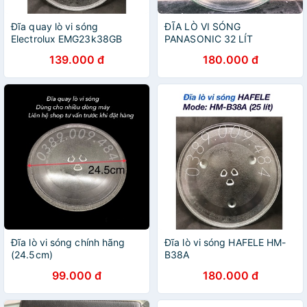
Đĩa quay lò vi sóng
ĐĨA LÒ VI SÓNG
Electrolux EMG23k38GB
PANASONIC 32 LÍT
139.000 đ
180.000 đ
Đĩa lò vi sóng chính hãng
Đĩa lò vi sóng HAFELE HM-
(24.5cm)
B38A
99.000 đ
180.000 đ