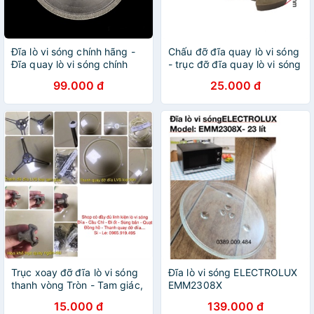
Đĩa lò vi sóng chính hãng -
Chấu đỡ đĩa quay lò vi sóng
Đĩa quay lò vi sóng chính
- trục đỡ đĩa quay lò vi sóng
hãng
99.000 đ
25.000 đ
Trục xoay đỡ đĩa lò vi sóng
Đĩa lò vi sóng ELECTROLUX
thanh vòng Tròn - Tam giác,
EMM2308X
mấu hoa khế trục quay lò vi
15.000 đ
139.000 đ
sóng