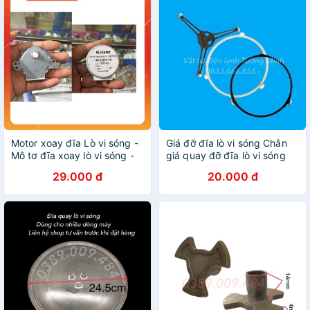
Motor xoay đĩa Lò vi sóng -
Giá đỡ đĩa lò vi sóng Chân
Mô tơ đĩa xoay lò vi sóng -
giá quay đỡ đĩa lò vi sóng
Giá tốt nhất
Trục quay đĩa lò vi sóng
29.000 đ
20.000 đ
Vòng quay lò vi sóng