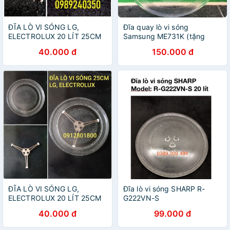
ĐĨA LÒ VI SÓNG LG,
Đĩa quay lò vi sóng
ELECTROLUX 20 LÍT 25CM
Samsung ME731K (tặng
ĐĨA TRƠN
chấu đỡ đĩa )
40.000 đ
150.000 đ
ĐĨA LÒ VI SÓNG LG,
Đĩa lò vi sóng SHARP R-
ELECTROLUX 20 LÍT 25CM
G222VN-S
ĐĨA TRƠN
40.000 đ
99.000 đ