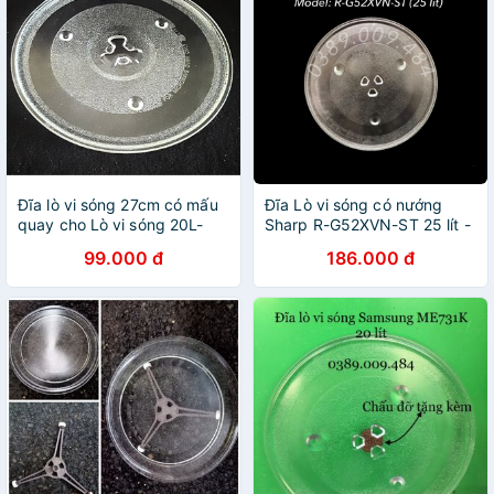
Đĩa lò vi sóng 27cm có mấu
Đĩa Lò vi sóng có nướng
quay cho Lò vi sóng 20L-
Sharp R-G52XVN-ST 25 lít -
22L
Đĩa quay lò vi sóng Sharp R-
99.000 đ
186.000 đ
G52XVNST