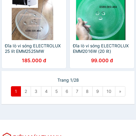
Đĩa lò vi sóng ELECTROLUX
Đĩa lò vi sóng ELECTROLUX
25 lít EMM2525MW
EMM2016W (20 lít)
185.000 đ
99.000 đ
Trang 1/28
1
2
3
4
5
6
7
8
9
10
»