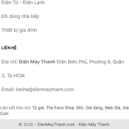
Điện Tử - Điện Lạnh
Đồ dùng nhà bếp
Thiết bị gia đình
LIÊN HỆ
Địa chỉ:
Điện Máy Thanh
Điện Biên Phủ, Phường 6, Quận
3, Tp.HCM
Email: lienhe@dienmaythanh.com
Liên kết hữu ích:
Tỷ giá
,
The Face Shop 360
,
Giá Vàng
,
Web Giá
,
Giá
Coin
© 2026 –
DienMayThanh.com
-
Điện Máy Thanh
.