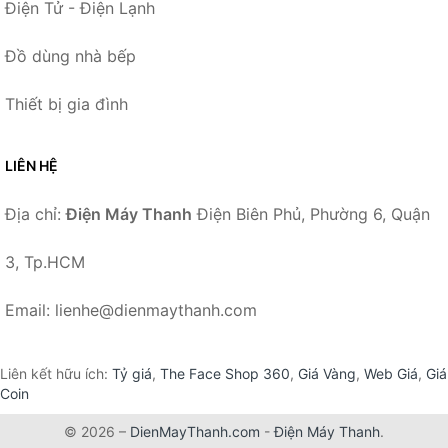
Điện Tử - Điện Lạnh
Đồ dùng nhà bếp
Thiết bị gia đình
LIÊN HỆ
Địa chỉ:
Điện Máy Thanh
Điện Biên Phủ, Phường 6, Quận
3, Tp.HCM
Email: lienhe@dienmaythanh.com
Liên kết hữu ích:
Tỷ giá
,
The Face Shop 360
,
Giá Vàng
,
Web Giá
,
Giá
Coin
© 2026 –
DienMayThanh.com
-
Điện Máy Thanh
.