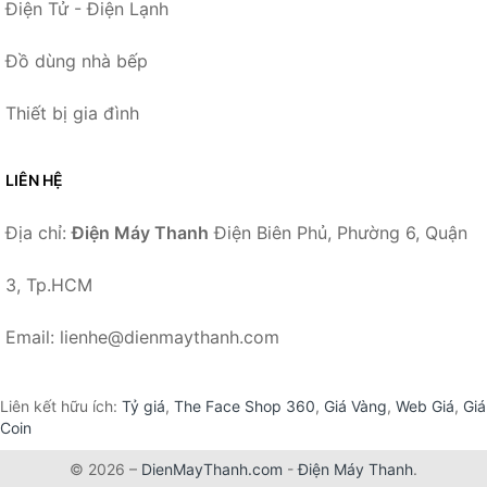
Điện Tử - Điện Lạnh
Đồ dùng nhà bếp
Thiết bị gia đình
LIÊN HỆ
Địa chỉ:
Điện Máy Thanh
Điện Biên Phủ, Phường 6, Quận
3, Tp.HCM
Email: lienhe@dienmaythanh.com
Liên kết hữu ích:
Tỷ giá
,
The Face Shop 360
,
Giá Vàng
,
Web Giá
,
Giá
Coin
© 2026 –
DienMayThanh.com
-
Điện Máy Thanh
.