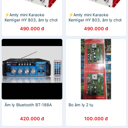
⚡Amly mini Karaoke
⚡Amly mini Karaoke
Kentiger HY 803, âm ly chơi
Kentiger HY 803, âm ly chơi
nhạc âm thanh cực đỉnh kết
nhạc âm thanh cực đỉnh kết
490.000 đ
490.000 đ
nối bluetooth, hàng nhập
nối bluetooth, hàng nhập
khẩu {SIÊU SALE}
khẩu [SALE LỚN]
Âm ly Bluetooth BT-188A
Bo âm ly 2 tụ
420.000 đ
100.000 đ