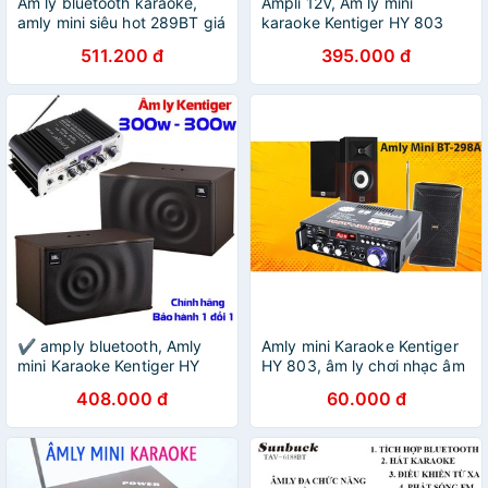
Âm ly bluetooth karaoke,
Ampli 12V, Âm ly mini
amly mini siêu hot 289BT giá
karaoke Kentiger HY 803
rẻ, công suất khủng, chất
Công suất lớn, âm thanh
511.200 đ
395.000 đ
âm hay, chỉnh bass trebl
hay, thiết kế nhỏ gọn dễ lắp
trực tiếp
đặt
✔️ amply bluetooth, Amly
Amly mini Karaoke Kentiger
mini Karaoke Kentiger HY
HY 803, âm ly chơi nhạc âm
803/BT-298A/BT198B có
thanh cực đỉnh, hàng nhập
408.000 đ
60.000 đ
bluetooth, âm ly chơi nhạc
khẩu - Freeship - Bảo hành
âm thanh cực đỉnh
uy tín