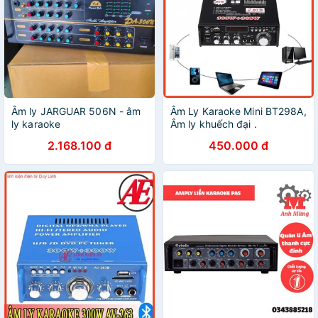
Âm ly JARGUAR 506N - âm
Âm Ly Karaoke Mini BT298A,
ly karaoke
Âm ly khuếch đại .
2.168.100 đ
450.000 đ