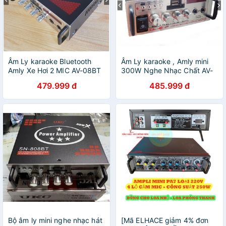
Âm Ly karaoke Bluetooth
Âm Ly karaoke , Amly mini
Amly Xe Hơi 2 MIC AV-08BT
300W Nghe Nhạc Chất AV-
08 4.6
479.999 đ
485.999 đ
Bộ âm ly mini nghe nhạc hát
[Mã ELHACE giảm 4% đơn