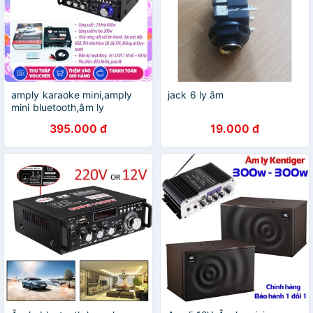
amply karaoke mini,amply
jack 6 ly âm
mini bluetooth,âm ly
kentiger,BT-298A,Chống
395.000 đ
19.000 đ
hú,Bảo hành 12 tháng