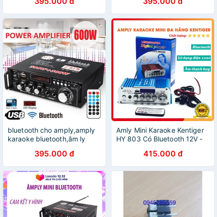
395.000 đ
395.000 đ
hú,Bảo hành 12 tháng
298A,Chống hú,Bảo hành 12
tháng
bluetooth cho amply,amply
Amly Mini Karaoke Kentiger
karaoke bluetooth,âm ly
HY 803 Có Bluetooth 12V -
kentiger,BT-298A,Chống
220V, Âm Ly Chất Lượng,
395.000 đ
415.000 đ
hú,Bảo hành 12 tháng
Giá Siêu Rẻ