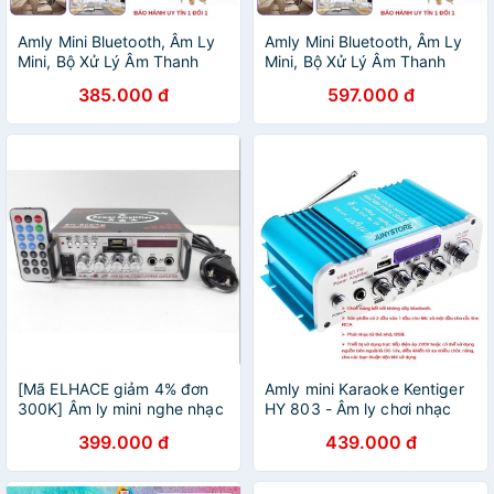
Amly Mini Bluetooth, Âm Ly
Amly Mini Bluetooth, Âm Ly
Mini, Bộ Xử Lý Âm Thanh
Mini, Bộ Xử Lý Âm Thanh
Cho Loa, Ampli Bluetooth,
Cho Loa, Ampli Bluetooth,
385.000 đ
597.000 đ
Amply Hát Karaoke
Amply Hát Karaoke
[Mã ELHACE giảm 4% đơn
Amly mini Karaoke Kentiger
300K] Âm ly mini nghe nhạc
HY 803 - Âm ly chơi nhạc
hát karaoke SN-808BT
âm thanh cực đỉnh - Bảo
399.000 đ
439.000 đ
Hành chính hãng toàn quốc