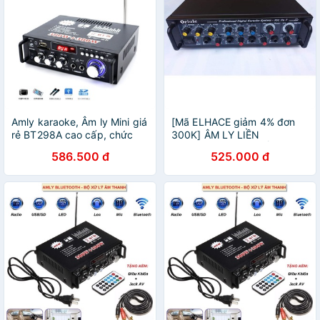
Amly karaoke, Âm ly Mini giá
[Mã ELHACE giảm 4% đơn
rẻ BT298A cao cấp, chức
300K] ÂM LY LIỀN
năng đa dạng
KARAOKE PA 7 NGUỒN
586.500 đ
525.000 đ
220V