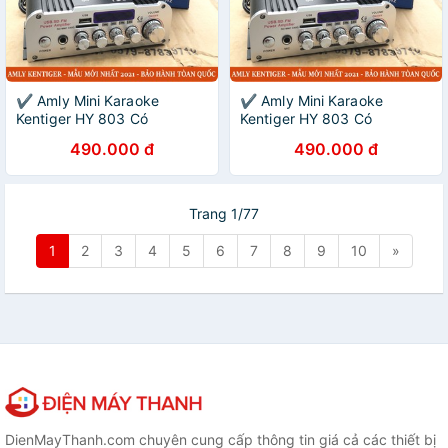
✔️ Amly Mini Karaoke
✔️ Amly Mini Karaoke
Kentiger HY 803 Có
Kentiger HY 803 Có
Bluetooth 12V-220V, Âm Ly
Bluetooth 12V-220V, Âm Ly
490.000 đ
490.000 đ
Chơi Nhạc Âm Thanh Cực
Chơi Nhạc Âm Thanh Cực
Đỉnh [Bảo Hành 1 Đổi 1]
Đỉnh [Bảo Hành 1 Đổi 1]
Trang 1/77
1
2
3
4
5
6
7
8
9
10
»
DienMayThanh.com chuyên cung cấp thông tin giá cả các thiết bị