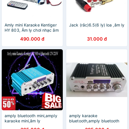
Amly mini Karaoke Kentiger
Jack (rắc)6.5(6 ly) loa ,âm ly
HY 803, Âm ly chơi nhạc âm
thanh cực đỉnh - Bảo hành 1
490.000 đ
31.000 đ
đổi 1 [SALE LỚN]
amply bluetooth mini,amply
amply karaoke
karaoke mini,âm ly
bluetooth,amply bluetooth
kentiger,BT-298A,Chống
mini,âm ly kentiger,BT-