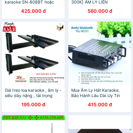
karaoke SN-808BT hoặc
300K] ÂM LY LIỀN
SN-808AC
KARAOKE ORIOLE PA7 -
425.000 đ
560.000 đ
220V
Giá treo loa karaoke , âm ly -
Mua Âm Ly Hát Karaoke,
siêu dày nặng , tải trọng
Bảo Hành Lâu Dài.Uy Tín
35kg ( 2 chiếc)
Chất Lượng Sale 50%
195.000 đ
415.000 đ