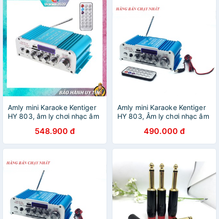
Amly mini Karaoke Kentiger
Amly mini Karaoke Kentiger
HY 803, âm ly chơi nhạc âm
HY 803, Âm ly chơi nhạc âm
thanh cực đỉnh, hàng nhập
thanh cực đỉnh - Bảo hành 1
548.900 đ
490.000 đ
khẩu màu ngẫu nhiên
đổi 1 {SIÊU SALE}