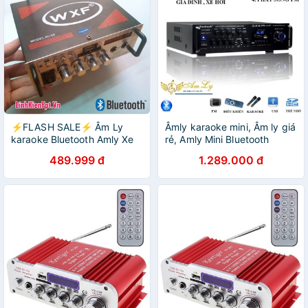
⚡️FLASH SALE⚡️ Âm Ly
Âmly karaoke mini, Âm ly giá
karaoke Bluetooth Amly Xe
rẻ, Amly Mini Bluetooth
Hơi 2 MIC AV-08BT Giá rẻ
6188bt đánh siêu đỉnh , BẢO
489.999 đ
1.289.000 đ
nhất
HÀNH UY TÍN