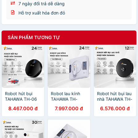
7 ngày đổi trả dễ dàng
Hỗ trợ xuất hóa đơn đỏ
SẢN PHẨM TƯƠNG TỰ
Robot hút bụi
Robot lau kính
Robot hút bụi lau
TAHAWA TH-06
TAHAWA TH-
nhà TAHAWA TH-
PLUS Robo hút
YW509 máy lau
07XR- Lực hút:
8.467.000 đ
7.997.000 đ
6.576.000 đ
bụi lau nhà với
kính thông minh,
4000Pa- Pin:
các tính năng nổi
robot lau kiếng
3000mAh -Tích
bật và hiện đại.
tự phun nước -
hợp 3 trong 1:
Tiết kiệm thời
Phun nước 2
hút, quét, lau -
gian và công sức
chiều - Bảo hành
Bảo hành chính
khi sử dụng riêng
chính hãng 24
hãng 12 tháng, 1