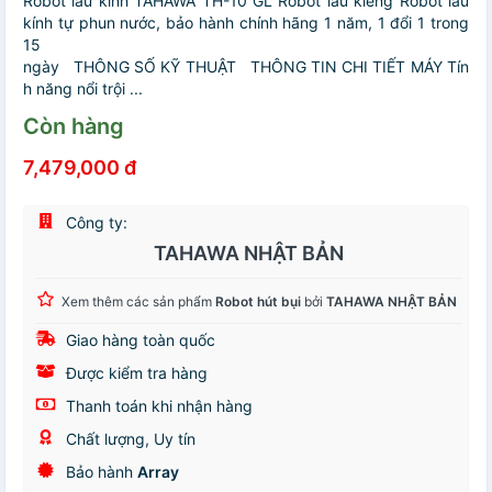
Robot lau kính TAHAWA TH-10 GL Robot lau kiếng Robot lau
kính tự phun nước, bảo hành chính hãng 1 năm, 1 đổi 1 trong
15
ngày THÔNG SỐ KỸ THUẬT THÔNG TIN CHI TIẾT MÁY Tín
h năng nổi trội ...
Còn hàng
7,479,000 đ
Công ty:
TAHAWA NHẬT BẢN
Xem thêm các sản phẩm
Robot hút bụi
bởi
TAHAWA NHẬT BẢN
Giao hàng toàn quốc
Được kiểm tra hàng
Thanh toán khi nhận hàng
Chất lượng, Uy tín
Bảo hành
Array