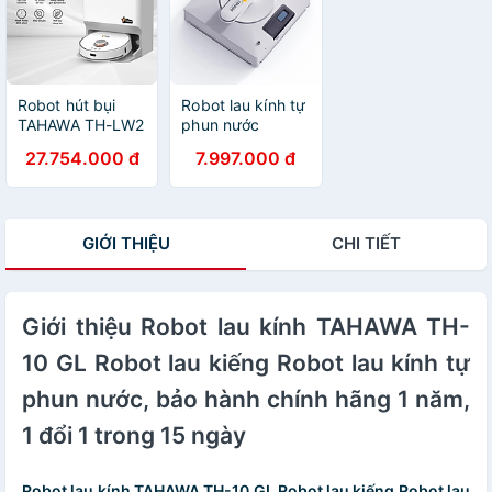
biệt từng chế độ
tháng - 1 đổi 1
đổi 1 trong
robot hút bụi lau
trong 30 ngày -
15ngày- Hàng
nhà thông minh 3
Hàng nhập khẩu
nhập khẩu chính
in 1 hút, quét,
chính hãng
hãng
,lau. Bảo hành
Robot hút bụi
Robot lau kính tự
chính hãng 2
TAHAWA TH-LW2
phun nước
năm
Robo hút bụi an
Tahawa TH-
27.754.000 đ
7.997.000 đ
toàn cho sức
YW509- Sản
khỏe người tiêu
Phẩm Chính
dùng, khử mùi
Hãng- Bảo Hàng
hiệu quả sử dụng
24 tháng
GIỚI THIỆU
CHI TIẾT
màn lọc HEPA 14,
lọc sạch đến
99% bụi mịn
Giới thiệu Robot lau kính TAHAWA TH-
10 GL Robot lau kiếng Robot lau kính tự
phun nước, bảo hành chính hãng 1 năm,
1 đổi 1 trong 15 ngày
Robot lau kính TAHAWA TH-10 GL Robot lau kiếng Robot lau