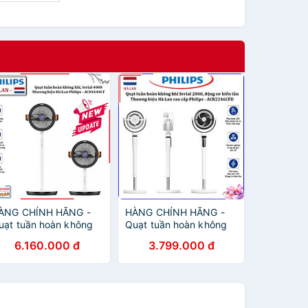
ÀNG CHÍNH HÃNG -
HÀNG CHÍNH HÃNG -
uạt tuần hoàn không
Quạt tuần hoàn không
hí Serial 4000, động
khí Serial 2000, động cơ
6.160.000 đ
3.799.000 đ
ơ biến tần chuyên
biến tần, 40W. Thương
ghiệp. Thương hiệu Hà
hiệu Hà Lan cao cấp
an cao cấp Philips -
Philips - ACR2246CFD
CR4144CF