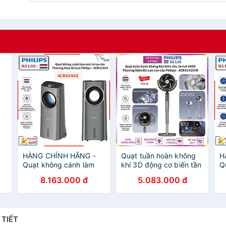
HÀNG CHÍNH HÃNG -
Quạt tuần hoàn không
H
Quạt không cánh làm
khí 3D động cơ biến tần
Q
mát, phun sương tạo
cao cấp thương hiệu Hà
k
8.163.000 đ
5.083.000 đ
ẩm. Kiêm lọc không khí
Lan Philips
c
ion âm và khử khuẩn
ACR4242CFD Serial
n
UV, Serial 4000.
4000 - Hàng nhập khẩu
L
Thương hiệu Hà Lan cao
A
 TIẾT
cấp Philips - ACR4246X