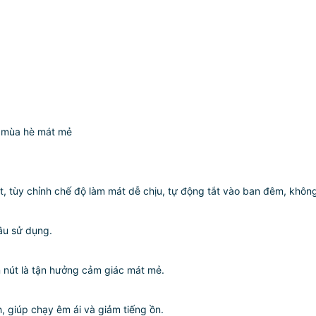
n mùa hè mát mẻ
át, tùy chỉnh chế độ làm mát dễ chịu, tự động tắt vào ban đêm, không
ầu sử dụng.
n nút là tận hưởng cảm giác mát mẻ.
h, giúp chạy êm ái và giảm tiếng ồn.