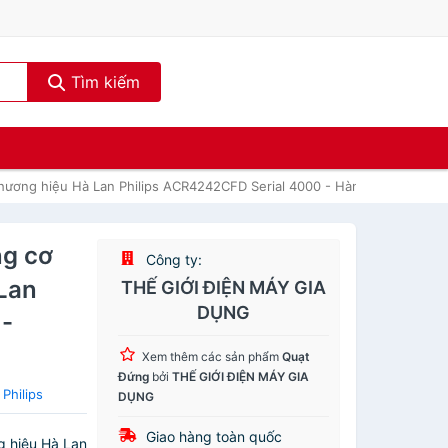
Tìm kiếm
thương hiệu Hà Lan Philips ACR4242CFD Serial 4000 - Hàng chính hãng
ng cơ
Công ty:
 Lan
THẾ GIỚI ĐIỆN MÁY GIA
DỤNG
 -
Xem thêm các sản phẩm
Quạt
Đứng
bởi
THẾ GIỚI ĐIỆN MÁY GIA
Philips
DỤNG
Giao hàng toàn quốc
g hiệu Hà Lan