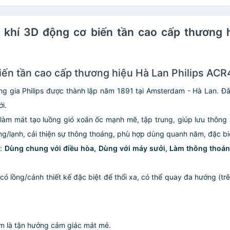
g khí 3D động cơ biến tần cao cấp thương
iến tần cao cấp thương hiệu Hà Lan Philips AC
g gia Philips được thành lập năm 1891 tại Amsterdam - Hà Lan. Đâ
ới.
 bị làm mát tạo luồng gió xoắn ốc mạnh mẽ, tập trung, giúp lưu thông
nóng/lạnh, cải thiện sự thông thoáng, phù hợp dùng quanh năm, đặc bi
í:
Dùng chung với điều hòa,
Dùng với máy sưởi,
Làm thông thoán
ó lồng/cánh thiết kế đặc biệt để thổi xa, có thể quay đa hướng (trên
ấm là tận hưởng cảm giác mát mẻ.