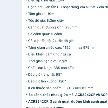
- Điện áp định mức: 24V
- Động cơ: Biến tần DC hoạt động êm ái, tiết kiệm đ
- Tầm gió xa: 10m
- Tốc độ gió: 8.3m/ giây
- Cánh quạt đường kính: 230mm
- Số cánh quạt: 5 cánh
- Cài đặt tốc độ: 24 tốc độ gió
- Tăng giảm chiều cao: 1150mm và 975mm
- Điều khiển cảm ứng / từ xa
- Thời gian hẹn giờ: 12 giờ
- Chất liệu: Nhựa ABS cao cấp
- Đảo gió trái phải: 95°
- Đảo gió lên xuống: 120°
- Kích thước sản phẩm: 330*330*1150mm
* So sánh khác nhau giữa mã: ACR3242CF và AC
- ACR3242CF: 3 cánh quạt, đường kính cánh quạt 