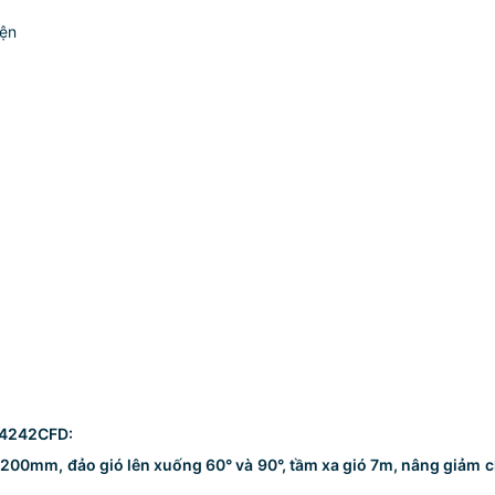
iện
R4242CFD:
200mm, đảo gió lên xuống 60° và 90°, tầm xa gió 7m, nâng giảm c