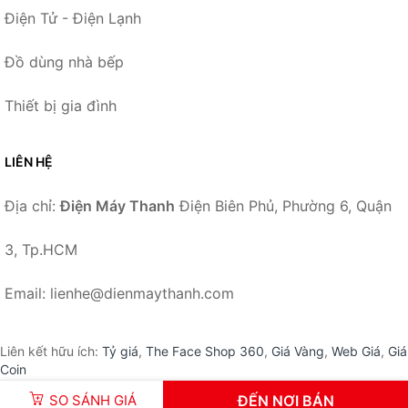
Điện Tử - Điện Lạnh
Đồ dùng nhà bếp
Thiết bị gia đình
LIÊN HỆ
Địa chỉ:
Điện Máy Thanh
Điện Biên Phủ, Phường 6, Quận
3, Tp.HCM
Email: lienhe@dienmaythanh.com
Liên kết hữu ích:
Tỷ giá
,
The Face Shop 360
,
Giá Vàng
,
Web Giá
,
Giá
Coin
SO SÁNH GIÁ
ĐẾN NƠI BÁN
© 2026 –
DienMayThanh.com
-
Điện Máy Thanh
.