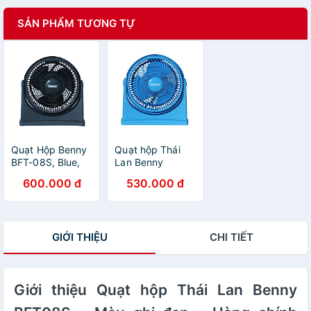
SẢN PHẨM TƯƠNG TỰ
Quạt Hộp Benny
Quạt hộp Thái
BFT-08S, Blue,
Lan Benny
35W, 8 inch- Bảo
BFT08S - Màu
600.000 đ
530.000 đ
hành 12 tháng-
xanh - Hàng
Hàng chính hãng
chính hãng
GIỚI THIỆU
CHI TIẾT
Giới thiệu Quạt hộp Thái Lan Benny