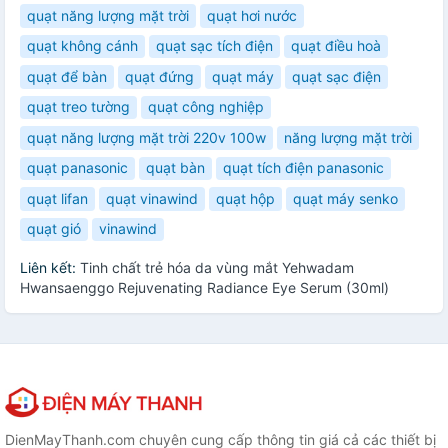
quạt năng lượng mặt trời
quạt hơi nước
quạt không cánh
quạt sạc tích điện
quạt điều hoà
quạt để bàn
quạt đứng
quạt máy
quạt sạc điện
quạt treo tường
quạt công nghiệp
quạt năng lượng mặt trời 220v 100w
năng lượng mặt trời
quạt panasonic
quạt bàn
quạt tích điện panasonic
quạt lifan
quạt vinawind
quạt hộp
quạt máy senko
quạt gió
vinawind
Liên kết:
Tinh chất trẻ hóa da vùng mắt Yehwadam
Hwansaenggo Rejuvenating Radiance Eye Serum (30ml)
DienMayThanh.com chuyên cung cấp thông tin giá cả các thiết bị