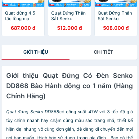
Quạt đứng 4,5
Quạt Đứng Thân
Quạt Đứng Thân
tấc lồng mạ
Sắt Senko
Sắt Senko
Crom Senko
DTS1609 - Màu
DTS107 - Hàng
687.000 đ
512.000 đ
508.000 đ
DCN1808 - Màu
ngẫu nhiên -
Chính Hãng
ngẫu nhiên -
Hàng Chính Hãng
Hàng Chính Hãng
GIỚI THIỆU
CHI TIẾT
Giới thiệu Quạt Đứng Có Đèn Senko
DD868 Bào Hành động cơ 1 năm (Hàng
Chính Hãng)
Quạt đứng Senko DD868
có công suất 47W với 3 tốc độ gió
tùy chỉnh nhanh hay chậm cùng màu sắc trang nhã, thiết kế
hiện đại nhưng vô cùng đơn giản, dễ dàng di chuyển đến mọi
nơi bạn muốn, thích hợp sử dụng trong gia đình . Bạn có thể