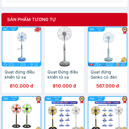
SẢN PHẨM TƯƠNG TỰ
Quạt đứng điều
Quạt Đứng điều
Quạt đứng
khiển từ xa
khiển từ xa
Senko có đèn
SENKO DR1608 -
DR1608 - Màu
DD1602 hàng
810.000 đ
810.000 đ
567.000 đ
Hàng chính hãng
ngẫu nhiên -
chính hãng màu
Hàng Chính Hãng
sắc ngẫu nhiên