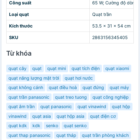
Công suất
65 W; Cường độ dòng đ
Loại quạt
Quạt trần
Kích thước
53.5 x 31 x 54 cm
SKU
2863156345405
Từ khóa
quạt cây
quạt
quạt mini
quạt tích điện
quạt xiaomi
quạt năng lượng mặt trời
quạt hơi nước
quạt không cánh
quạt điều hoà
quạt đứng
quạt máy
quạt trần panasonic
quat treo tuong
quạt công nghiệp
quạt âm trần
quạt panasonic
quạt vinawind
quạt hộp
vinawind
quạt asia
quạt hộp asia
quạt điện cơ
quạt kdk
kdk
senko
quạt senko
quat thap panasonic
quạt tháp
quạt trần phòng khách