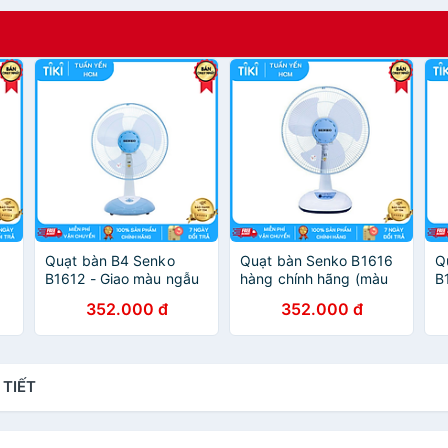
Quạt bàn B4 Senko
Quạt bàn Senko B1616
Q
B1612 - Giao màu ngẫu
hàng chính hãng (màu
B
nhiên - Hàng Chính
sắc ngẫu nhiên)
-
352.000 đ
352.000 đ
Hãng
 TIẾT