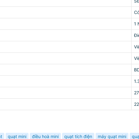
S
C
1
Đi
Vi
Vi
B
1.
2
2
t
quạt mini
điều hoà mini
quạt tích điện
máy quạt mini
quạ