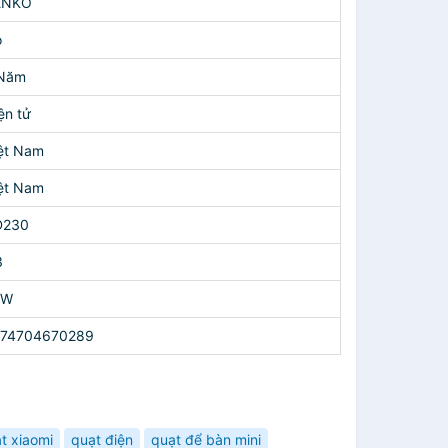
ENKO
ó
 Năm
ện tử
ệt Nam
ệt Nam
D230
3
7W
274704670289
t xiaomi
quạt điện
quạt để bàn mini