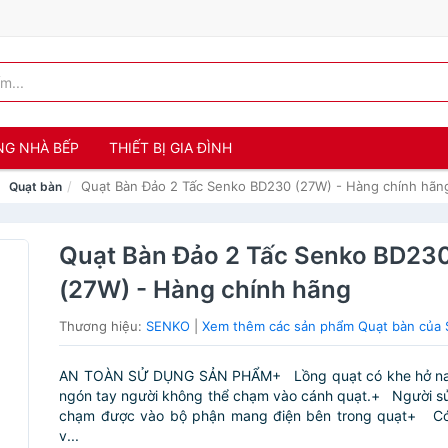
NG NHÀ BẾP
THIẾT BỊ GIA ĐÌNH
Quạt Bàn Đảo 2 Tấc Senko BD230 (27W) - Hàng chính hãn
Quạt bàn
Quạt Bàn Đảo 2 Tấc Senko BD23
(27W) - Hàng chính hãng
Thương hiệu:
SENKO
|
Xem thêm các sản phẩm Quạt bàn của
AN TOÀN SỬ DỤNG SẢN PHẨM+ Lồng quạt có khe hở nan
ngón tay người không thể chạm vào cánh quạt.+ Người s
chạm được vào bộ phận mang điện bên trong quạt+ Có
v...