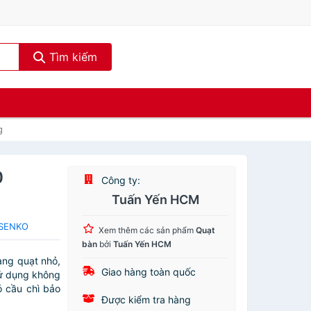
Tìm kiếm
g
0
Công ty:
Tuấn Yến HCM
 SENKO
Xem thêm các sản phẩm
Quạt
bàn
bởi
Tuấn Yến HCM
g quạt nhỏ,
Giao hàng toàn quốc
ử dụng không
 cầu chì bảo
Được kiểm tra hàng