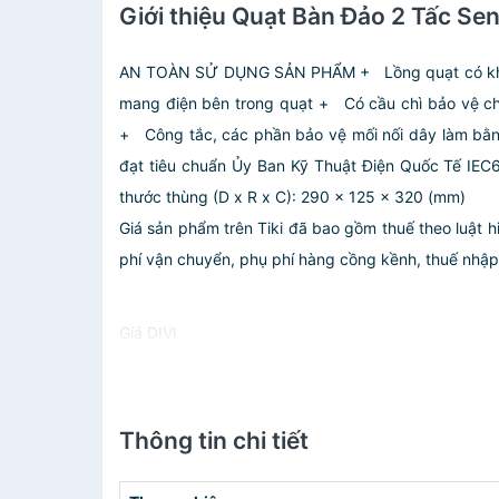
Giới thiệu Quạt Bàn Đảo 2 Tấc S
AN TOÀN SỬ DỤNG SẢN PHẨM + Lồng quạt có khe h
mang điện bên trong quạt + Có cầu chì bảo vệ ch
+ Công tắc, các phần bảo vệ mối nối dây làm bằng
đạt tiêu chuẩn Ủy Ban Kỹ Thuật Điện Quốc Tế IEC6
thước thùng (D x R x C): 290 x 125 x 320 (mm)
Giá sản phẩm trên Tiki đã bao gồm thuế theo luật h
phí vận chuyển, phụ phí hàng cồng kềnh, thuế nhập kh
Giá DIVI
Thông tin chi tiết