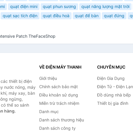
omi
quạt điện mini
quạt phun sương
quạt năng lượng mặt trời
quạt sạc tích điện
quạt điều hoà
quạt để bàn
quạt đứng
q
Intensive Patch TheFaceShop
VỀ ĐIỆN MÁY THANH
CHUYÊN MỤC
Giới thiệu
Điện Gia Dụng
ác thiết bị điện
Chính sách bảo mật
Điện Tử - Điện Lạ
máy nước nóng, máy
 khí, máy xay, bàn
Điều khoản sử dụng
Đồ dùng nhà bếp
không ngừng,
Miễn trừ trách nhiệm
Thiết bị gia đình
 có thể so sánh
án hàng.
Danh mục
Danh sách thương hiệu
Danh sách công ty