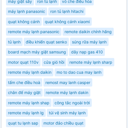
máy giặt sấy
ron tủ lạnh
vỏ che điều hòa
máy lạnh panasonic
ron tủ lạnh hitachi
quạt không cánh
quạt không cánh xiaomi
remote máy lạnh panasonic
remote daikin chính hãng
tủ lạnh
điều khiển quạt senko
súng rữa máy lạnh
board mạch máy giặt samsung
dây nạp gas 410
motor quạt 110v
cửa gió hồi
remote máy lạnh sharp
remote máy lạnh daikin
mo to dao cua may lanh
tấm che điều hoà
remost may lanh casper
chân đế máy giặt
remote máy lạnh dakin
remote máy lạnh shap
công tắc ngoài trời
remote máy lạnh lg
túi vệ sinh máy lạnh
quạt tu lạnh sap
motor đảo chiều quạt