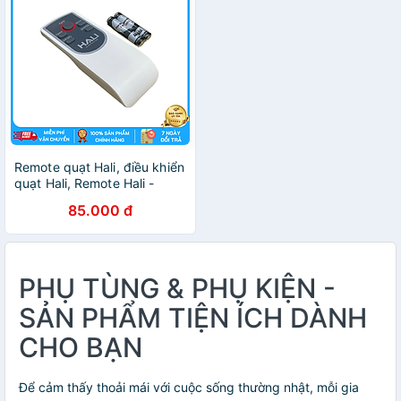
Remote quạt Hali, điều khiển
quạt Hali, Remote Hali -
dùng được cho tất cả dòng
85.000 đ
quạt điều khiển Hali - Hàng
chính hãng
PHỤ TÙNG & PHỤ KIỆN -
SẢN PHẨM TIỆN ÍCH DÀNH
CHO BẠN
Để cảm thấy thoải mái với cuộc sống thường nhật, mỗi gia