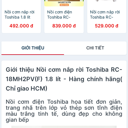
Nồi cơm nắp rời
Nồi cơm điện
Nồi cơm nắp rời
Toshiba 1.8 lít
Toshiba RC-
Toshiba RC-
RC-18MH2PV(F)
28MH1PV(G) -
18MH1PV(F) 1.8
492.000 đ
839.000 đ
529.000 đ
- Hàng chính
Dung tích 2.8 Lít
lít - Hàng Chính
hãng
- Lòng nồi phủ
Hãng - Chỉ Giao
chống dính dày 1
Hồ Chí Minh
mm - Hàng chính
GIỚI THIỆU
CHI TIẾT
hãng
Giới thiệu Nồi cơm nắp rời Toshiba RC-
18MH2PV(F) 1.8 lít - Hàng chính hãng(
Chỉ giao HCM)
Nồi cơm điện Toshiba họa tiết đơn giản,
trang nhã trên lớp vỏ thép sơn tĩnh điện
màu trắng tinh tế, dùng đẹp cho không
gian bếp