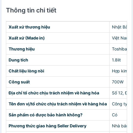
Thông tin chi tiết
Xuất xứ thương hiệu
Nhật Bản
Xuất xứ (Made in)
Việt Nam
Thương hiệu
Toshiba
Dung tích
1.8lit
Chất liệu lòng nồi
Hợp kim n
Công suất
700W
Địa chỉ tổ chức chịu trách nhiệm về hàng hóa
Số 12, Đườ
Tên đơn vị/tổ chức chịu trách nhiệm về hàng hóa
Công ty T
Sản phẩm có được bảo hành không?
Có
Phương thức giao hàng Seller Delivery
Nhà bán g