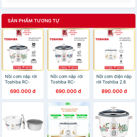
SẢN PHẨM TƯƠNG TỰ
Nồi cơm nắp rời
Nồi cơm nắp rời
Nồi cơm điện nắp
Toshiba RC-
Toshiba RC-
rời Toshiba 2.8
18MH1PV(F) 1.8
18MH2PV(F) 1.8
Lít RC-
690.000 đ
690.000 đ
890.000 đ
lít - Lòng nồi hợp
lít - Lòng nồi hợp
28MH1PV(G) -
kim nhôm chống
kim nhôm chống
Chống dính -
dính - Hàng
dính - Hàng
1000W - Hàng
chính hãng, Bảo
chính hãng - Bảo
chính hãng - Bảo
hành 12 tháng
hành 12 tháng
hành 12 tháng