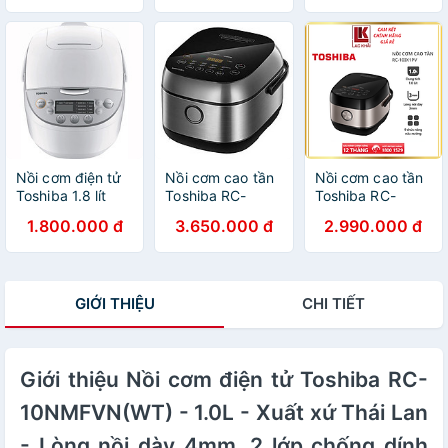
Nồi cơm điện tử
Nồi cơm cao tần
Nồi cơm cao tần
Toshiba 1.8 lít
Toshiba RC-
Toshiba RC-
RC-
10IP1PV (1 Lít) -
10IX1PV - 1.0L -
1.800.000 đ
3.650.000 đ
2.990.000 đ
18DH2PV(W)-
Hàng Chính Hãng
Công nghệ cao
Hàng chính hãng
tần IH 1000W +
nhiệt 3D, Lòng
nồi dày 3mm
GIỚI THIỆU
CHI TIẾT
chống dính, Chế
độ nấu đa dạng -
Hàng chính hãng
bảo hành 12
Giới thiệu Nồi cơm điện tử Toshiba RC-
tháng, chất
lượng Nhật Bản
10NMFVN(WT) - 1.0L - Xuất xứ Thái Lan
- Lòng nồi dày 4mm, 2 lớp chống dính