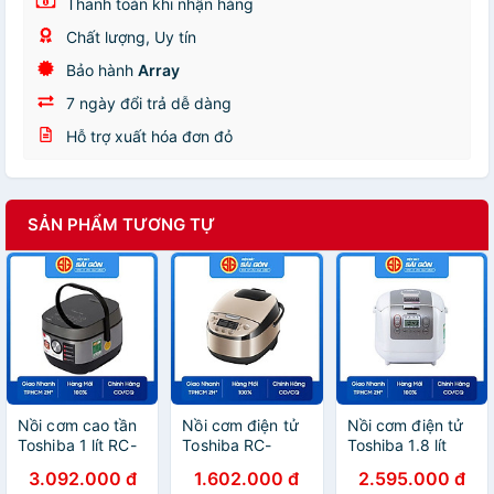
Thanh toán khi nhận hàng
Chất lượng, Uy tín
Bảo hành
Array
7 ngày đổi trả dễ dàng
Hỗ trợ xuất hóa đơn đỏ
SẢN PHẨM TƯƠNG TỰ
Nồi cơm cao tần
Nồi cơm điện tử
Nồi cơm điện tử
Toshiba 1 lít RC-
Toshiba RC-
Toshiba 1.8 lít
10IP1PV-Hàng
18DR3PV(G) -
RC-18NTFV(W)-
3.092.000 đ
1.602.000 đ
2.595.000 đ
chính hãng
Hàng chính hãng
Hàng chính hãng