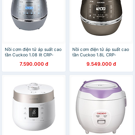
Nồi cơm điện tử áp suất cao
Nồi cơm điện tử áp suất cao
tần Cuckoo 1.08 lít CRP-
tần Cuckoo 1.8L CRP-
DHXB0610FS màu bạc-
CHSS1009FN (Màu nâu) -
7.590.000 đ
9.549.000 đ
hàng nội địa ngôn ngữ tiếng
Hàng chính hãng
Hàn - Hàng chính hãng
Cuckoovina