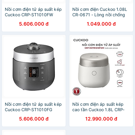
Nồi cơm điện tử áp suất kép
Nồi cơm điện Cuckoo 1.08L
Cuckoo CRP-ST1010FW
CR-0671 - Lòng nồi chống
(1.8L) (màu trắng) - Hàng
dính - Tiết kiệm điện - Hàng
5.606.000 đ
1.049.000 đ
Chính Hãng
chính hãng Cuckoo Vina
Nồi cơm điện tử áp suất kép
Nồi cơm điện áp suất kép
Cuckoo CRP-ST1010FG
cao tần Cuckoo 1.8L CRP-
(1.8L) - Hàng Chính Hãng
NHTR1010FGW- công nghệ
5.606.000 đ
12.990.000 đ
áp suất xi lanh hiện đại, giúp
giảm tiếng ồn- Lòng nồi phủ
men Xwall độc quyền- Bảo