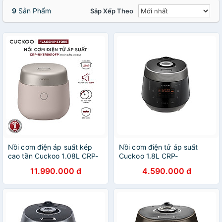
9
Sản Phẩm
Sắp Xếp Theo
Nồi cơm điện áp suất kép
Nồi cơm điện tử áp suất
cao tần Cuckoo 1.08L CRP-
Cuckoo 1.8L CRP-
NHTR0610FP- Màu hồng
PWV1008F- Lòng nồi phủ
11.990.000 đ
4.590.000 đ
đất- công nghệ áp suất xi
men - Hàng chính hãng
lanh hiện đại, giúp giảm
tiếng ồn- Lòng nồi phủ men
Xwall độc quyền- Bảo hành
2 năm - Hàng chính hãng
Cuckoovina