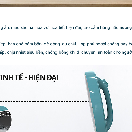
n, màu sắc hài hòa với họa tiết hiện đại, tạo cảm hứng nấu nướng 
ẹp, hạn chế bám bẩn, dễ dàng lau chùi. Lớp phủ ngoài chống oxy hó
cấp, chịu nhiệt siêu bền, chống bỏng khi di chuyển, an toàn cho ngư