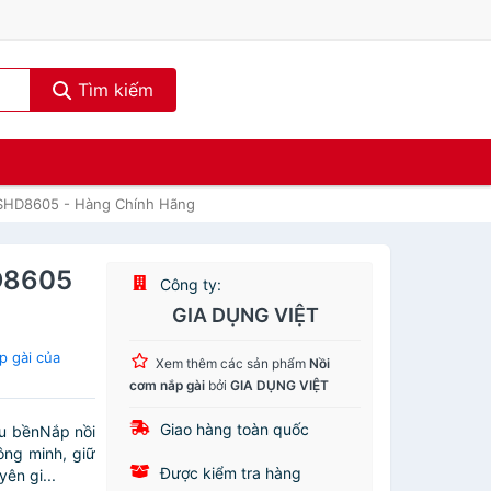
Tìm kiếm
 SHD8605 - Hàng Chính Hãng
D8605
Công ty:
GIA DỤNG VIỆT
p gài của
Xem thêm các sản phẩm
Nồi
cơm nắp gài
bởi
GIA DỤNG VIỆT
Giao hàng toàn quốc
êu bềnNắp nồi
ng minh, giữ
Được kiểm tra hàng
ên gi...