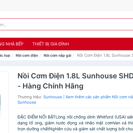
NG NHÀ BẾP
THIẾT BỊ GIA ĐÌNH
Nồi Cơm Điện 1.8L Sunhouse
ác loại
Nồi cơm điện
Nồi cơm nắp gài
Nồi Cơm Điện 1.8L Sunhouse SH
- Hàng Chính Hãng
Thương hiệu:
Sunhouse
|
Xem thêm các sản phẩm Nồi cơm nắ
Sunhouse
ĐẶC ĐIỂM NỔI BẬTLòng nồi chống dính Whitford (USA) si
dạng tổ ong, giảm nước đọng và nhão mặt cơmVan xả thô
trọn dưỡng chấtNghiên cứu và giám sát chất lượng bởi chuy