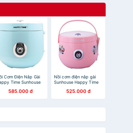
ồi Cơm Điện Nắp Gài
Nồi cơm điện nắp gài
appy Time Sunhouse
Sunhouse Happy Time
TD8522G (1.2 lít) -
HTD8521P (1.8 Lít) -
585.000 đ
525.000 đ
anh - Hàng chính hãng
Hồng - Hàng chính hãng