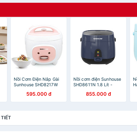
Nồi Cơm Điện Nắp Gài
Nồi cơm điện Sunhouse
N
Sunhouse SHD8217W
SHD8611N 1.8 Lít -
H
(1.2L) - Hàng chính
Hàng chính hãng
H
595.000 đ
855.000 đ
hãng
X
 TIẾT