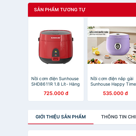
SẢN PHẨM TƯƠNG TỰ
Nồi cơm điện Sunhouse
Nồi cơm điện nắp gài
SHD8611R 1.8 Lít- Hàng
Sunhouse Happy Time
chính hãng
HTD8521P (1.8 Lít) -
725.000 đ
535.000 đ
Hàng nhập khẩu
GIỚI THIỆU
SẢN PHẨM
THÔNG TIN
CHI