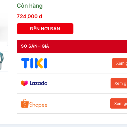
Còn hàng
724,000 đ
ĐẾN NƠI BÁN
SO SÁNH GIÁ
Xem g
Xem g
Xem g