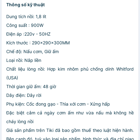
Thông số kỹ thuật
Dung tích nồi: 1,8 lít
Công suất : 900W
Điện áp :220v - 50HZ
Kích thước : 290x290x300MM
Chế độ: Nấu cơm, Giữ ấm
Loại nồi: Nắp liền
Chất liệu lòng nồi: Hợp kim nhôm phủ chống dính Whitford
(USA)
Thời gian giữ ấm: 48 giờ
Dây điện: Dây rời
Phụ kiện: Cốc đong gạo - Thìa xới cơm - Xửng hấp
Đặc biệt cắm cả ngày cơm ấm như vừa nấu mà không hề
cháy lòng nồi
Giá sản phẩm trên Tiki đã bao gồm thuế theo luật hiện hành.
Bên cạnh đó, tuỳ vào loại sản phẩm, hình thức và địa chỉ giao