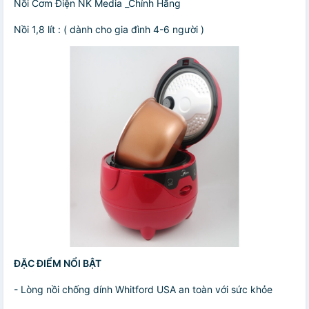
Nồi Cơm Điện NK Media _Chính Hãng
Nồi 1,8 lít : ( dành cho gia đình 4-6 người )
ĐẶC ĐIỂM NỔI BẬT
- Lòng nồi chống dính Whitford USA an toàn với sức khỏe