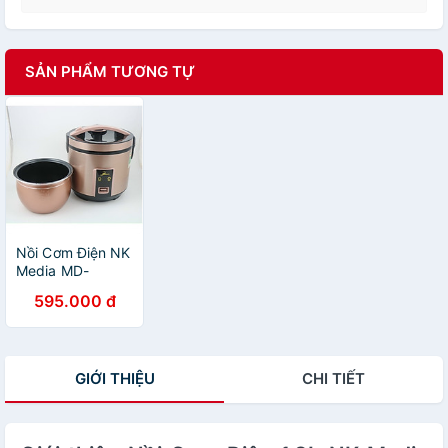
SẢN PHẨM TƯƠNG TỰ
Nồi Cơm Điện NK
Media MD-
NC3079 3 Lít -
595.000 đ
Màu Ngẫu Nhiên
- Hàng Chính
Hãng
GIỚI THIỆU
CHI TIẾT