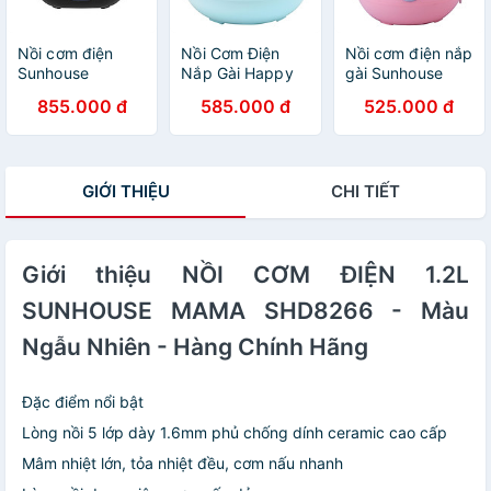
Nồi cơm điện
Nồi Cơm Điện
Nồi cơm điện nắp
Sunhouse
Nắp Gài Happy
gài Sunhouse
SHD8611N 1.8 Lít
Time Sunhouse
Happy Time
855.000 đ
585.000 đ
525.000 đ
- Hàng chính
HTD8522G (1.2
HTD8521P (1.8
hãng
lít) - Xanh - Hàng
Lít) - Hồng -
chính hãng
Hàng chính hãng
GIỚI THIỆU
CHI TIẾT
Giới thiệu NỒI CƠM ĐIỆN 1.2L
SUNHOUSE MAMA SHD8266 - Màu
Ngẫu Nhiên - Hàng Chính Hãng
Đặc điểm nổi bật
Lòng nồi 5 lớp dày 1.6mm phủ chống dính ceramic cao cấp
Mâm nhiệt lớn, tỏa nhiệt đều, cơm nấu nhanh