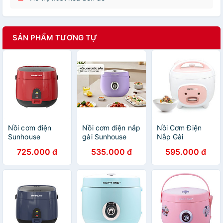
SẢN PHẨM TƯƠNG TỰ
Nồi cơm điện
Nồi cơm điện nắp
Nồi Cơm Điện
Sunhouse
gài Sunhouse
Nắp Gài
SHD8611R 1.8
Happy Time
Sunhouse
725.000 đ
535.000 đ
595.000 đ
Lít- Hàng chính
HTD8521P (1.8
SHD8217W (1.2L)
hãng
Lít) - Hàng nhập
- Hàng chính
khẩu
hãng