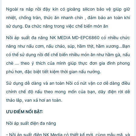
Ngoài ra nắp nồi đậy kín có gioăng silicon bảo vệ giúp giữ
nhiệt, chống tràn, thức ăn nhanh chín , đảm bảo an toàn khi
sử dụng. Đa chức năng trong việc chế biến món ăn
Nồi áp suất đa năng NK MEDIA MD-EPC6860 có nhiều chức
năng như nấu cơm, nấu cháo, súp, hầm thịt, hầm xương...Bạn
có thế sử dụng nồi để chế biến nhiều món ăn như hầm gà, nấu
chè ... theo ý thích của mình giúp thực đơn gia đình phong
phú hơn, đặc biệt tiết kiệm thời gian nấu nướng.
Sử dụng dễ dàng và an toàn Nồi có nút vặn cơ dễ dàng điều
chỉnh chế độ nấu theo mong mốn của bạn, dây điện rời dễ
tháo lắp, van xả hơi an toàn.
ƯU ĐIỂM NỔI BẬT:
Nồi áp suất điện đa năng
- Nồi áp suất điện NK Media có thiết kế mới, cùng mẫu mã, và