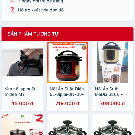
7 ngày đổi trả dễ dàng
Hỗ trợ xuất hóa đơn đỏ
SẢN PHẨM TƯƠNG TỰ
Van nồi áp suất
Nồi Áp Suất Điện
Nồi Áp Suất
midea MY
6L-Jiplai-JN-06-
MeDia 6860 -
CH501A,
Công Suất
Hầm Điện Đa
15.000 đ
719.000 đ
709.000 đ
CH501B,
1000W -Nồi Hầm
Năng-Hàng
CH501C
Đa Năng -Hàng
Nhập Khẩu-Bảo
Chính Hãng- bh
Hành 12 Tháng (
12 tháng( Tặng Vỉ
tặng vỉ hấp cách
Hấp Cách Thủy )
thủy )