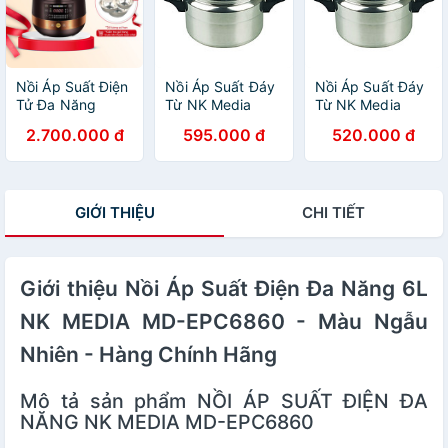
Nồi Áp Suất Điện
Nồi Áp Suất Đáy
Nồi Áp Suất Đáy
Tử Đa Năng
Từ NK Media
Từ NK Media
Midea Công Suất
Dùng Mọi Bếp
Dùng Mọi Bếp
2.700.000 đ
595.000 đ
520.000 đ
1000W, Bảo
MD-GPC24 (7 lít)
MD-GPC20 (4 lít)
Hành 12 Tháng, 1
- Màu Ngẫu
- Màu Ngẫu
Đổi 1 Trong 30
Nhiên - Hàng
Nhiên - Hàng
Ngày SM00247
Chính Hãng
Chính Hãng
GIỚI THIỆU
CHI TIẾT
Giới thiệu Nồi Áp Suất Điện Đa Năng 6L
NK MEDIA MD-EPC6860 - Màu Ngẫu
Nhiên - Hàng Chính Hãng
Mô tả sản phẩm NỒI ÁP SUẤT ĐIỆN ĐA
NĂNG NK MEDIA MD-EPC6860