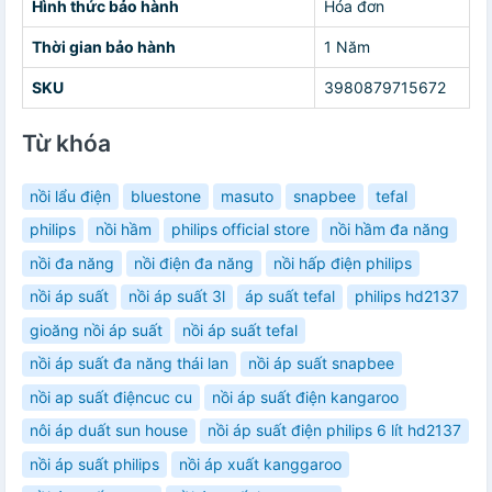
Hình thức bảo hành
Hóa đơn
Thời gian bảo hành
1 Năm
SKU
3980879715672
Từ khóa
nồi lẩu điện
bluestone
masuto
snapbee
tefal
philips
nồi hầm
philips official store
nồi hầm đa năng
nồi đa năng
nồi điện đa năng
nồi hấp điện philips
nồi áp suất
nồi áp suất 3l
áp suất tefal
philips hd2137
gioăng nồi áp suất
nồi áp suất tefal
nồi áp suất đa năng thái lan
nồi áp suất snapbee
nồi ap suất điệncuc cu
nồi áp suất điện kangaroo
nôi áp duất sun house
nồi áp suất điện philips 6 lít hd2137
nồi áp suất philips
nồi áp xuất kanggaroo