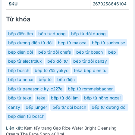
SKU
2670258646104
Từ khóa
bếp điện âm
bếp từ dương
bếp từ đôi dương
bếp dương điện từ đôi
bep từ maloca
bếp từ sunhouse
bếp điện đôi
bếp từ đôi chefs
bếp từ bosch
bếp
bếp từ electrolux
bếp đôi từ
bếp từ đôi canzy
bếp bosch
bêp từ đôi yakyo
teka bep dien tu
bếp từ rinnai
bếp từ
bếp điện
bếp từ panasonic ky-c227e
bếp từ rommelsbacher
bếp từ teka
teka
bếp từ đôi âm
bếp từ hồng ngoại
canzy
bếp junger
bếp từ đôi bosch
bếp từ dương đôi
bếp điện từ bosch
Liên kết:
Kem tẩy trang Gạo Rice Water Bright Cleansing
Cream The Face Shop 400ml