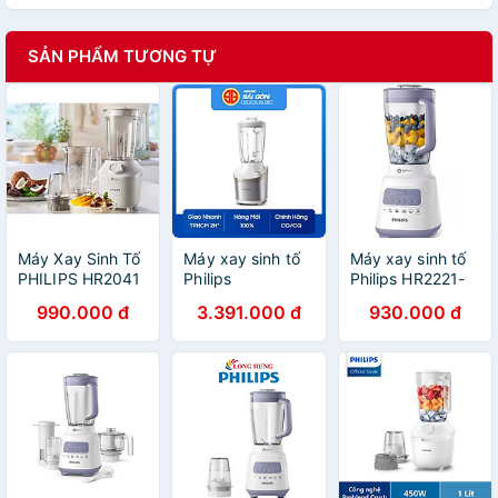
SẢN PHẨM TƯƠNG TỰ
Máy Xay Sinh Tố
Máy xay sinh tố
Máy xay sinh tố
PHILIPS HR2041
Philips
Philips HR2221-
(Model Mới) -
HR3760/01-
HÀNG CHÍNH
990.000 đ
3.391.000 đ
930.000 đ
Hàng Chính Hãng
Hàng chính hãng
HÃNG