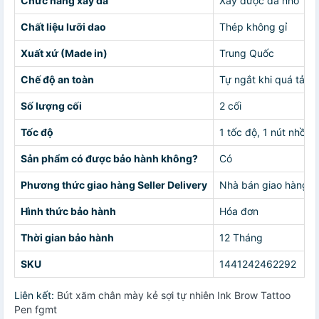
Chức năng xay đá
Xay được đá nhỏ
Chất liệu lưỡi dao
Thép không gỉ
Xuất xứ (Made in)
Trung Quốc
Chế độ an toàn
Tự ngắt khi quá tải
Số lượng cối
2 cối
Tốc độ
1 tốc độ, 1 nút nhồi đ
Sản phẩm có được bảo hành không?
Có
Phương thức giao hàng Seller Delivery
Nhà bán giao hàng c
Hình thức bảo hành
Hóa đơn
Thời gian bảo hành
12 Tháng
SKU
1441242462292
Liên kết:
Bút xăm chân mày kẻ sợi tự nhiên Ink Brow Tattoo
Pen fgmt