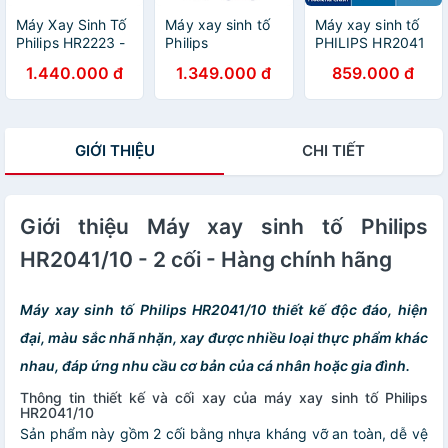
Máy Xay Sinh Tố
Máy xay sinh tố
Máy xay sinh tố
Philips HR2223 -
Philips
PHILIPS HR2041
3 Cối + 1 Lõi Ép -
HR2221/00 -
/10 | 450W |xay
1.440.000 đ
1.349.000 đ
859.000 đ
Công Suất 700W
Hàng chính hãng
nhuyễn trong
Xay Được Đá,
45s - Hàng Chính
Hạt - Hàng Chính
Hãng
Hãng
GIỚI THIỆU
CHI TIẾT
Giới thiệu Máy xay sinh tố Philips
HR2041/10 - 2 cối - Hàng chính hãng
Máy xay sinh tố Philips HR2041/10 thiết kế độc đáo, hiện
đại, màu sắc nhã nhặn, xay được nhiều loại thực phẩm khác
nhau, đáp ứng nhu cầu cơ bản của cá nhân hoặc gia đình.
Thông tin thiết kế và cối xay của máy xay sinh tố Philips
HR2041/10
Sản phẩm này gồm 2 cối bằng nhựa kháng vỡ an toàn, dễ vệ