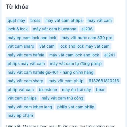
Từ khóa
quạt máy
tiross
máy vắt cam philips
máy vắt cam
lock & lock
máy vắt cam bluestone
ejj236
máy ép cam lock and lock
máy vắt nước cam 330 pro
vắt cam sharp
vắt cam
lock and lock máy vắt cam
máy vắt cam hafele
máy vắt cam lock and lock
ejj241
philips máy vắt cam
máy vắt cam tự động phillip
máy vắt cam hafele gs-401 - hàng chính hãng
máy vắt cam sharp
máy vắt cam philip
6182681810216
philip vat cam
bluestone
máy ép trái cây
bear
vắt cam phillips
máy vắt cam thủ công
máy vắt cam leben lang
philip vat cam philip
máy ép chậm
Liên kết:
Mascara lông mày thuần chay lâu trôi chống nước