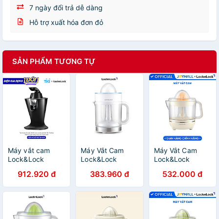
7 ngày đổi trả dễ dàng
Hỗ trợ xuất hóa đơn đỏ
SẢN PHẨM TƯƠNG TỰ
Máy vắt cam
Máy Vắt Cam
Máy Vắt Cam
Lock&Lock
Lock&Lock
Lock&Lock
EJJ256BLK 85W
EJJ241 (40W -
700ml màu trắng
912.920 đ
383.960 đ
532.000 đ
- Hàng chính
1.2 Lít) - Hàng
ngà EJJ231IVY -
hãng
chính hãng
Hàng Chính
Hãng, Xoay Ép 2
Chiều Cho Nhiều
Nước Cam, Bảo