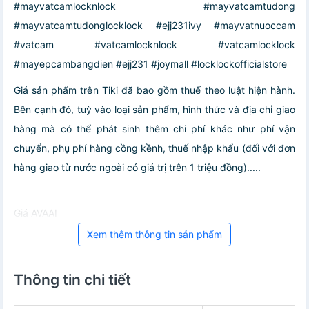
#mayvatcamlocknlock #mayvatcamtudong
#mayvatcamtudonglocklock #ejj231ivy #mayvatnuoccam
#vatcam #vatcamlocknlock #vatcamlocklock
#mayepcambangdien #ejj231 #joymall #locklockofficialstore
Giá sản phẩm trên Tiki đã bao gồm thuế theo luật hiện hành.
Bên cạnh đó, tuỳ vào loại sản phẩm, hình thức và địa chỉ giao
hàng mà có thể phát sinh thêm chi phí khác như phí vận
chuyển, phụ phí hàng cồng kềnh, thuế nhập khẩu (đối với đơn
hàng giao từ nước ngoài có giá trị trên 1 triệu đồng).....
Giá AVAAI
Xem thêm thông tin sản phẩm
Thông tin chi tiết