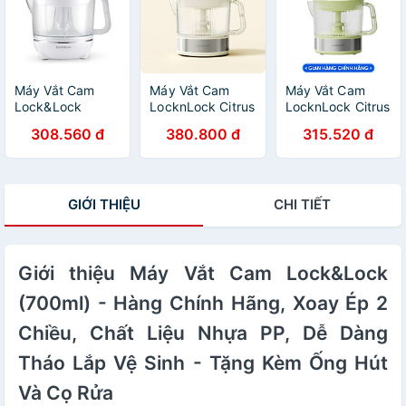
Hành 24 Tháng -
JoyMall
Máy Vắt Cam
Máy Vắt Cam
Máy Vắt Cam
Lock&Lock
LocknLock Citrus
LocknLock Citrus
EJJ231 (40W) -
Juicer EJJ244
Juicer EJJ244
308.560 đ
380.800 đ
315.520 đ
Hàng chính hãng
40W 700ml -
40W 700ml,
Xoay Ép Hai
Hàng Chính
Chiều - Hàng
Hãng, Xoay Ép
chính hãng
Hai Chiều -
GIỚI THIỆU
CHI TIẾT
JoyMall
Giới thiệu Máy Vắt Cam Lock&Lock
(700ml) - Hàng Chính Hãng, Xoay Ép 2
Chiều, Chất Liệu Nhựa PP, Dễ Dàng
Tháo Lắp Vệ Sinh - Tặng Kèm Ống Hút
Và Cọ Rửa