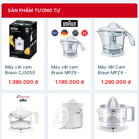
SẢN PHẨM TƯƠNG TỰ
Máy vắt cam
Máy vắt cam
Máy Vắt Cam
Braun CJ3050
Braun MPZ9 -
Braun MPZ9 -
SẢN XUẤT CHÂU
Trắng - Hàng
1.390.000 đ
1.190.000 đ
1.290.000 đ
ÂU - Hàng chính
Chính Hãng
hãng