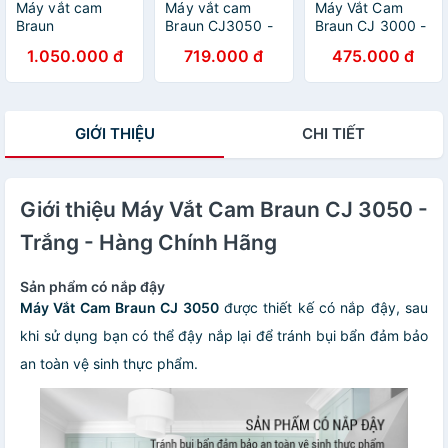
Máy vắt cam
Máy vắt cam
Máy Vắt Cam
Braun
Braun CJ3050 -
Braun CJ 3000 -
CJ3000WH -
Hàng chính hãng
Trắng - Hàng
1.050.000 đ
719.000 đ
475.000 đ
Hàng chính hãng
Chính Hãng
GIỚI THIỆU
CHI TIẾT
Giới thiệu Máy Vắt Cam Braun CJ 3050 -
Trắng - Hàng Chính Hãng
Sản phẩm có nắp đậy
Máy Vắt Cam Braun CJ 3050
được thiết kế có nắp đậy, sau
khi sử dụng bạn có thể đậy nắp lại để tránh bụi bẩn đảm bảo
an toàn vệ sinh thực phẩm.