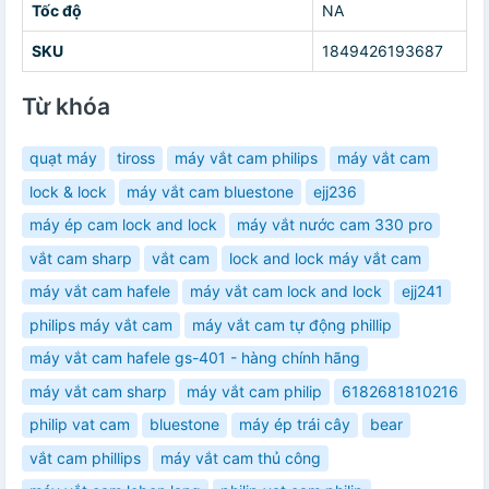
Tốc độ
NA
SKU
1849426193687
Từ khóa
quạt máy
tiross
máy vắt cam philips
máy vắt cam
lock & lock
máy vắt cam bluestone
ejj236
máy ép cam lock and lock
máy vắt nước cam 330 pro
vắt cam sharp
vắt cam
lock and lock máy vắt cam
máy vắt cam hafele
máy vắt cam lock and lock
ejj241
philips máy vắt cam
máy vắt cam tự động phillip
máy vắt cam hafele gs-401 - hàng chính hãng
máy vắt cam sharp
máy vắt cam philip
6182681810216
philip vat cam
bluestone
máy ép trái cây
bear
vắt cam phillips
máy vắt cam thủ công