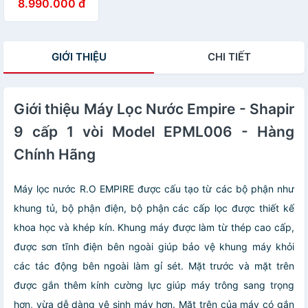
8.990.000 đ
CÔNG NGHỆ
CHIP LÀM LẠNH
NHANH MODEL
EPML065 -
GIỚI THIỆU
CHI TIẾT
HÀNG CHÍNH
HÃNG
Giới thiệu Máy Lọc Nước Empire - Shapir
9 cấp 1 vòi Model EPML006 - Hàng
Chính Hãng
Máy lọc nước R.O EMPIRE được cấu tạo từ các bộ phận như
khung tủ, bộ phận điện, bộ phận các cấp lọc được thiết kế
khoa học và khép kín.
Khung máy được làm từ thép cao cấp,
được sơn tĩnh điện bên ngoài giúp bảo vệ khung máy khỏi
các tác động bên ngoài làm gỉ sét. Mặt trước và mặt trên
được gắn thêm kính cường lực giúp máy trông sang trọng
hơn, vừa dễ dàng vệ sinh máy hơn. Mặt trên của máy có gắn