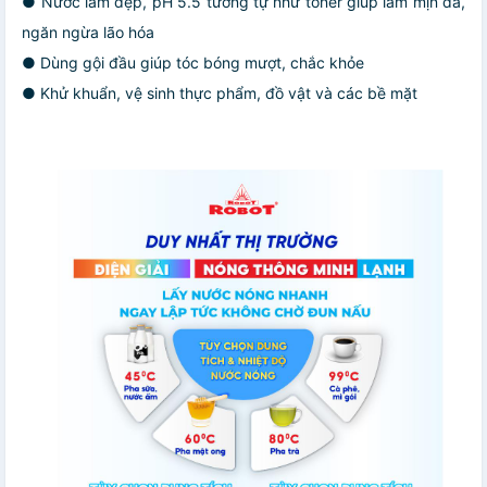
● Nước làm đẹp, pH 5.5 tương tự như toner giúp làm mịn da,
ngăn ngừa lão hóa
● Dùng gội đầu giúp tóc bóng mượt, chắc khỏe
● Khử khuẩn, vệ sinh thực phẩm, đồ vật và các bề mặt