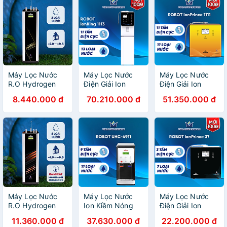
Máy Lọc Nước
Máy Lọc Nước
Máy Lọc Nước
R.O Hydrogen
Điện Giải Ion
Điện Giải Ion
Kiềm ROBOT
Kiềm ROBOT
Kiềm ROBOT
8.440.000 đ
70.210.000 đ
51.350.000 đ
RBs-9HA - Hàng
iONKing 1113
IonPrince 1111 -
Chính Hãng
Chế Độ Nóng
Hàng Chính Hãng
Nguội Lạnh -
Hàng Chính Hãng
Máy Lọc Nước
Máy Lọc Nước
Máy Lọc Nước
R.O Hydrogen
Ion Kiềm Nóng
Điện Giải Ion
Kiềm Nóng thông
Lạnh ROBOT
Kiềm ROBOT
11.360.000 đ
37.630.000 đ
22.200.000 đ
Minh ROBOT
UHC - 4911 -
IonPrince 37 -