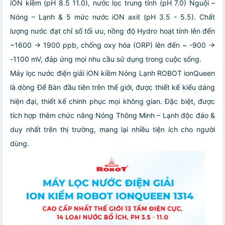
iON kiềm (pH 8.5 11.0), nước lọc trung tính (pH 7.0) Nguội –
Nóng – Lạnh & 5 mức nước iON axit (pH 3.5 - 5.5). Chất
lượng nước đạt chỉ số tối ưu, nồng độ Hydro hoạt tính lên đến
~1600 -> 1900 ppb, chống oxy hóa (ORP) lên đến ~ -900 ->
-1100 mV, đáp ứng mọi nhu cầu sử dụng trong cuộc sống.
Máy lọc nước điện giải iON kiềm Nóng Lạnh ROBOT ionQueen
là dòng Để Bàn đầu tiên trên thế giới, được thiết kế kiểu dáng
hiện đại, thiết kế chinh phục mọi không gian. Đặc biệt, được
tích hợp thêm chức năng Nóng Thông Minh – Lạnh độc đáo &
duy nhất trên thị trường, mang lại nhiều tiện ích cho người
dùng.