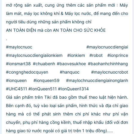
mở rộng sản xuất, cung ứng thêm các sản phẩm mới : Máy
làm mát, máy lọc không khí & Máy lọc nước, để mang đến cho
người tiêu dùng những sản phẩm không chỉ
AN TOÀN ĐIỆN mà còn AN TOÀN CHO SỨC KHỎE
.
#maylocnuoc #maylocnuocdiengiai
#maylocnuocdiengiaiionkiem #ionkiem #robot #ionprince
#ionsmart38 #chuabenh #baovesukhoe #baohanhchinhhang
#congnghedocquyen #hanquoc #maylocnuocrobot
#ionqueen #ionqueen59 #maylochnuocdiengiainonglanh
#UHC4511 #IonQueen511 #IonQueen1314
Giá sản phẩm trên Tiki đã bao gồm thuế theo luật hiện hành.
Bên cạnh đó, tuỳ vào loại sản phẩm, hình thức và địa chỉ giao
hàng mà có thể phát sinh thêm chi phí khác như phí vận
chuyển, phụ phí hàng cồng kềnh, thuế nhập khẩu (đối với đơn
hàng giao từ nước ngoài có giá trị trên 1 triệu đồng).....