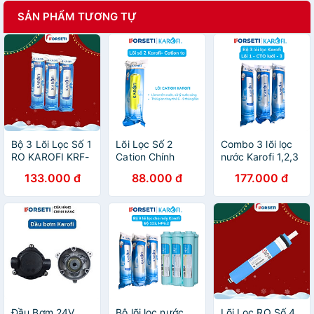
SẢN PHẨM TƯƠNG TỰ
Bộ 3 Lõi Lọc Số 1
Lõi Lọc Số 2
Combo 3 lõi lọc
RO KAROFI KRF-
Cation Chính
nước Karofi 1,2,3
L1 - Hàng Chính
Hãng Karofi -
dùng cho máy S-
133.000 đ
88.000 đ
177.000 đ
Hãng
Dành cho nước
S038 - Hàng
giếng khoan
chính hãng
Đầu Bơm 24V
Bộ lõi lọc nước
Lõi Lọc RO Số 4