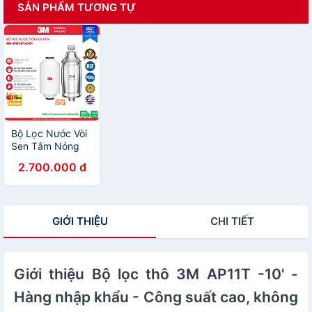
SẢN PHẨM TƯƠNG TỰ
Bộ Lọc Nước Vòi
Sen Tắm Nóng
Lạnh 3M
2.700.000 đ
SFKC01-CN1 |
3M HSF-IS Tự
Lắp Đặt Dễ Dàng
- Hàng Chính
GIỚI THIỆU
CHI TIẾT
Hãng 3M
Giới thiệu Bộ lọc thô 3M AP11T -10' -
Hàng nhập khẩu - Công suất cao, không