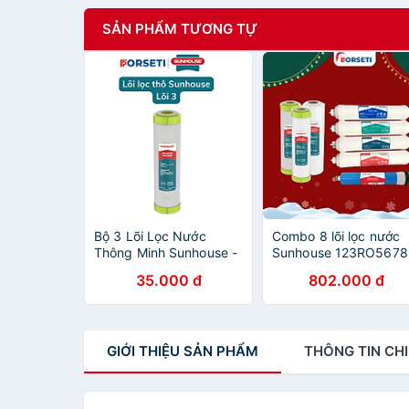
SẢN PHẨM TƯƠNG TỰ
Bộ 3 Lõi Lọc Nước
Combo 8 lõi lọc nước
Thông Minh Sunhouse -
Sunhouse 123RO5678
Hàng chính hãng
dùng cho các model
35.000 đ
802.000 đ
máy: SHA8878KV
SHA8879K SHA8858
SHA8818K Hàng chín
hãng
GIỚI THIỆU
SẢN PHẨM
THÔNG TIN
CHI