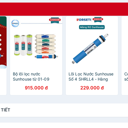
Bộ lõi lọc nước
Lõi Lọc Nước Sunhouse
C
Sunhouse từ 01-09
Số 4 SHRLL4 - Hàng
s
gồm: Lõi lọc nước 123,
chính hãng
(t
915.000 đ
229.000 đ
Lõi lọc nước RO, 05 lõi
h
K
lọc chức năng 56789,
h
Hàng chính hãng
 TIẾT