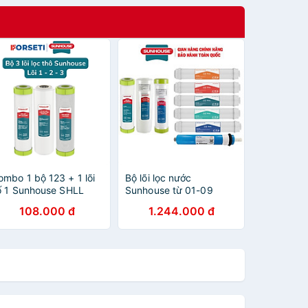
ombo 1 bộ 123 + 1 lõi
Bộ lõi lọc nước
ố 1 Sunhouse SHLL
Sunhouse từ 01-09
ổng 4 lõi) - Hàng chính
gồm: Lõi lọc nước 123,
108.000 đ
1.244.000 đ
ãng
Lõi lọc nước RO, 05 lõi
lọc chức năng 56789,
Hàng chính hãng