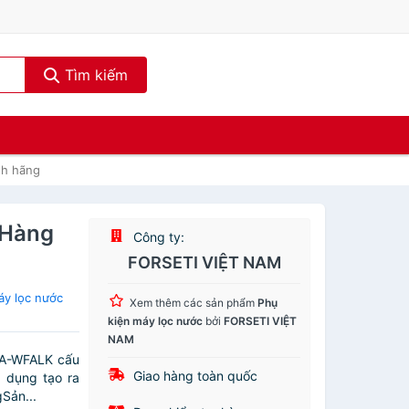
Tìm kiếm
nh hãng
 Hàng
Công ty:
FORSETI VIỆT NAM
áy lọc nước
Xem thêm các sản phẩm
Phụ
kiện máy lọc nước
bởi
FORSETI VIỆT
NAM
HA-WFALK cấu
Giao hàng toàn quốc
c dụng tạo ra
Sản...