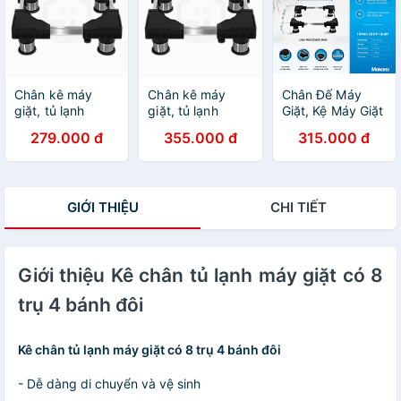
Chân kê máy
Chân kê máy
Chân Đế Máy
giặt, tủ lạnh
giặt, tủ lạnh
Giặt, Kệ Máy Giặt
Daikiosan kích
Daikiosan kích
Và Tủ Lạnh
279.000 đ
355.000 đ
315.000 đ
thước 45-61cm
thước 54-70cm
Daikiosan Có Thể
dùng cho máy
dùng cho máy
Điều Chỉnh Kích
giặt 6-9kg/ tủ
giặt 9-12kg/ tủ
Thước Phù Hợp
lạnh 90-270 lít -
lạnh 270-380 lít -
Mọi Loại Thiết Bị
GIỚI THIỆU
CHI TIẾT
Hàng chính hãng
Hàng chính hãng
- Hàng Chính
Hãng
Giới thiệu Kê chân tủ lạnh máy giặt có 8
trụ 4 bánh đôi
Kê chân tủ lạnh máy giặt có 8 trụ 4 bánh đôi
- Dễ dàng di chuyển và vệ sinh