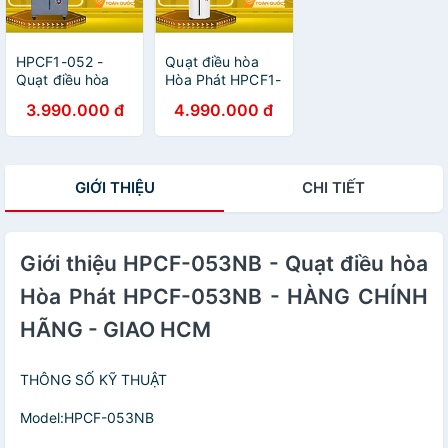
HPCF1-052 -
Quạt điều hòa
Quạt điều hòa
Hòa Phát HPCF1-
Hòa Phát HPCF1-
045 - HÀNG
3.990.000 đ
4.990.000 đ
052 - HÀNG
CHÍNH HÃNG -
CHÍNH HÃNG -
CHỈ GIAO HCM
GIAO HCM
GIỚI THIỆU
CHI TIẾT
Giới thiệu HPCF-053NB - Quạt điều hòa
Hòa Phát HPCF-053NB - HÀNG CHÍNH
HÃNG - GIAO HCM
THÔNG SỐ KỸ THUẬT
Model:HPCF-053NB