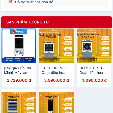
Hỗ trợ xuất hóa đơn đỏ
SẢN PHẨM TƯƠNG TỰ
[Chỉ giao Hồ Chí
HPCF-063NB -
HPCF-013NB -
Minh] Máy làm
Quạt điều hòa
Quạt điều hòa
mát không khí
Hòa Phát HPCF-
Hòa Phát HPCF-
2.729.000 đ
3.990.000 đ
4.090.000 đ
Hòa Phát HPCF1-
063NB - HÀNG
013NB - HÀNG
033i - Hàng
CHÍNH HÃNG -
CHÍNH HÃNG -
chính hãng
GIAO HCM
GIAO HCM