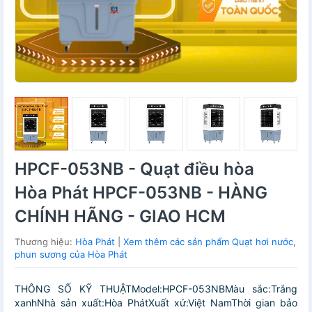
HPCF-053NB - Quạt điều hòa
Hòa Phát HPCF-053NB - HÀNG
CHÍNH HÃNG - GIAO HCM
Thương hiệu:
Hòa Phát
|
Xem thêm các sản phẩm Quạt hơi nước,
phun sương của Hòa Phát
THÔNG SỐ KỸ THUẬTModel:HPCF-053NBMàu sắc:Trắng
xanhNhà sản xuất:Hòa PhátXuất xứ:Việt NamThời gian bảo