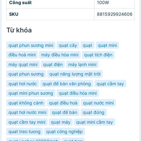
Công suất
100W
SKU
8815929924606
Từ khóa
quạt phun sương mini
quạt cây
quạt
quạt mini
điều hoà mini
máy điều hòa mini
quạt tích điện
máy quạt mini
quạt điện
máy lạnh mini
quạt phun sương
quạt năng lượng mặt trời
quạt hơi nước
quạt để bàn văn phòng
quạt cầm tay
quạt mini phun sương
quạt điều hòa mini
quạt không cánh
quạt điều hoà
quạt nước mini
quạt hơi nước mini
quạt để bàn
quạt đứng
quạt cầm tay mini
quạt máy
quạt mini cầm tay
quat treo tuong
quạt công nghiệp