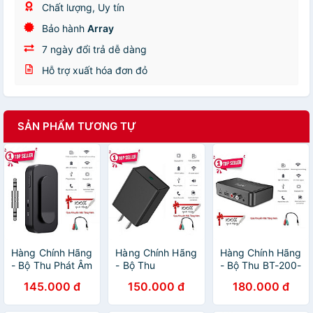
Chất lượng, Uy tín
Bảo hành
Array
7 ngày đổi trả dễ dàng
Hỗ trợ xuất hóa đơn đỏ
SẢN PHẨM TƯƠNG TỰ
Hàng Chính Hãng
Hàng Chính Hãng
Hàng Chính Hãng
- Bộ Thu Phát Âm
- Bộ Thu
- Bộ Thu BT-200-
Thanh 2 Trong 1
Bluetooth D60-
JA Bluetooth 5.0
145.000 đ
150.000 đ
180.000 đ
BT-03-JA
JA Bluetooth 5.0
Phạm Vi Kết Nối
Bluetooth 5.1 Pin
Phạm Vi Kết Nối
15m Hỗ Trợ Đa