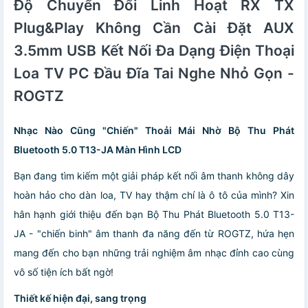
Độ Chuyển Đổi Linh Hoạt RX TX
ROGTZ
Plug&Play Không Cần Cài Đặt AUX
3.5mm USB Kết Nối Đa Dạng Điện Thoại
Loa TV PC Đầu Đĩa Tai Nghe Nhỏ Gọn -
ROGTZ
Nhạc Nào Cũng "Chiến" Thoải Mái Nhờ
Bộ Thu Phát
Bluetooth 5.0 T13-JA
Màn Hình LCD
Bạn đang tìm kiếm một giải pháp kết nối âm thanh không dây
hoàn hảo cho dàn loa, TV hay thậm chí là ô tô của mình? Xin
hân hạnh giới thiệu đến bạn Bộ Thu Phát Bluetooth 5.0 T13-
JA - "chiến binh" âm thanh đa năng đến từ ROGTZ, hứa hẹn
mang đến cho bạn những trải nghiệm âm nhạc đỉnh cao cùng
vô số tiện ích bất ngờ!
Thiết kế hiện đại, sang trọng