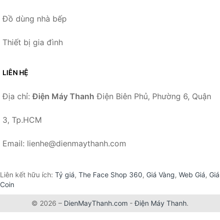
Đồ dùng nhà bếp
Thiết bị gia đình
LIÊN HỆ
Địa chỉ:
Điện Máy Thanh
Điện Biên Phủ, Phường 6, Quận
3, Tp.HCM
Email: lienhe@dienmaythanh.com
Liên kết hữu ích:
Tỷ giá
,
The Face Shop 360
,
Giá Vàng
,
Web Giá
,
Giá
Coin
© 2026 –
DienMayThanh.com
-
Điện Máy Thanh
.