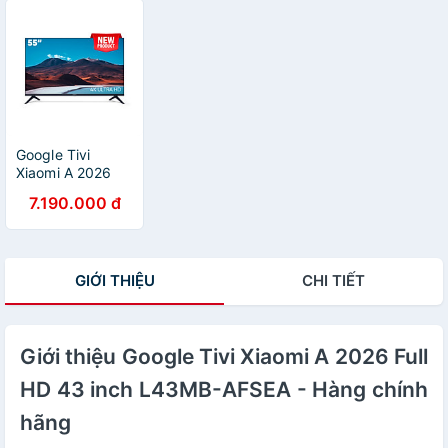
Google Tivi
Xiaomi A 2026
4K 55 inch
7.190.000 đ
L55MB-ASEA -
Hàng chính hãng
GIỚI THIỆU
CHI TIẾT
Giới thiệu Google Tivi Xiaomi A 2026 Full
HD 43 inch L43MB-AFSEA - Hàng chính
hãng