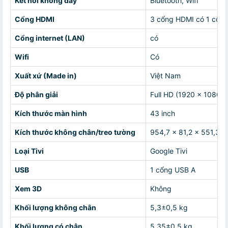
Kết nối không dây
Bluetooth, Wifi
Cổng HDMI
3 cổng HDMI có 1 cổn
Cổng internet (LAN)
có
Wifi
Có
Xuất xứ (Made in)
Việt Nam
Độ phân giải
Full HD (1920 x 1080)
Kích thước màn hình
43 inch
Kích thước không chân/treo tường
954,7 × 81,2 × 551,3 
Loại Tivi
Google Tivi
USB
1 cổng USB A
Xem 3D
Không
Khối lượng không chân
5,3±0,5 kg
Khối lượng có chân
5,35±0,5 kg