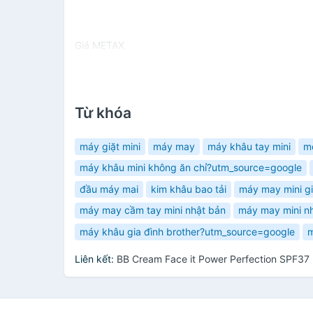
Giá METAX
Từ khóa
máy giặt mini
máy may
máy khâu tay mini
m
máy khâu mini không ăn chỉ?utm_source=google
đầu máy mai
kim khâu bao tải
máy may mini gi
máy may cầm tay mini nhật bản
máy may mini n
máy khâu gia đình brother?utm_source=google
m
Liên kết:
BB Cream Face it Power Perfection SPF3