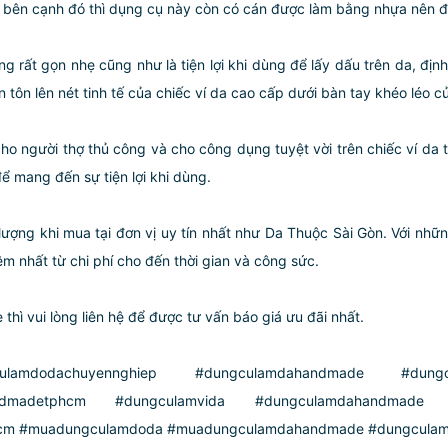
̀ bên cạnh đó thì dụng cụ này còn có cán được làm bằng nhựa nên đ
ất gọn nhẹ cũng như là tiện lợi khi dùng để lấy dấu trên da, định v
̀n tôn lên nét tinh tế của chiếc ví da cao cấp dưới bàn tay khéo léo c
ho người thợ thủ công và cho công dụng tuyệt vời trên chiếc ví da ta
để mang đến sự tiện lợi khi dùng.
ượng khi mua tại đơn vị uy tín nhất như Da Thuộc Sài Gòn. Với những
̣m nhất từ chi phí cho đến thời gian và công sức.
hì vui lòng liên hệ để được tư vấn báo giá ưu đãi nhất.
lamdodachuyennghiep #dungculamdahandmade #dungcu
andmadetphcm #dungculamvida #dungculamdahandmade #
m #muadungculamdoda #muadungculamdahandmade #dungculamt