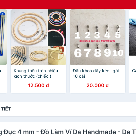
n
Khung thêu tròn nhiều
Đầu khoá dây kéo- gói
C
kích thước (chiếc )
10 cái
12.500 đ
20.000 đ
 TIẾT
g Đục 4 mm - Đồ Làm Ví Da Handmade - Da 