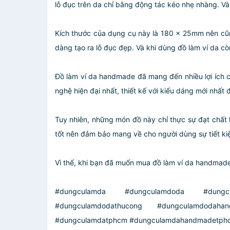
lỗ đục trên da chỉ bằng động tác kéo nhẹ nhàng. Va
Kích thước của dụng cụ này là 180 x 25mm nên cũng r
dàng tạo ra lỗ đục đẹp. Và khi dùng đồ làm ví da co
Đồ làm ví da handmade đã mang đến nhiều lợi ích c
nghệ hiện đại nhất, thiết kế với kiểu dáng mới nhất 
Tuy nhiên, những món đồ này chỉ thực sự đạt chất l
tốt nên đảm bảo mang về cho người dùng sự tiết kiê
Vì thế, khi bạn đã muốn mua đồ làm ví da handmade t
#dungculamda #dungculamdoda #dungcu
#dungculamdodathucong #dungculamdodah
#dungculamdatphcm #dungculamdahandmadetphc