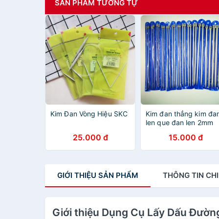
SẢN PHẨM TƯƠNG TỰ
Kim Đan Vòng Hiệu SKC
Kim đan thẳng kim đa
len que đan len 2mm
đến 12mm
25.000 đ
15.000 đ
GIỚI THIỆU
SẢN PHẨM
THÔNG TIN
CHI
Giới thiệu Dụng Cụ Lấy Dấu Đườn