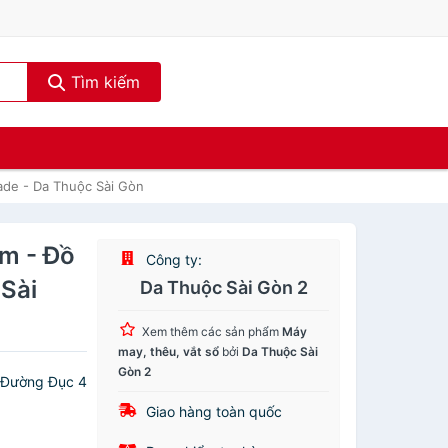
Tìm kiếm
de - Da Thuộc Sài Gòn
m - Đồ
Công ty:
Sài
Da Thuộc Sài Gòn 2
Xem thêm các sản phẩm
Máy
may, thêu, vắt sổ
bởi
Da Thuộc Sài
Gòn 2
u Đường Đục 4
Giao hàng toàn quốc