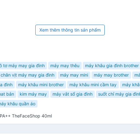
Xem thêm thông tin sản phẩm
ô tơ máy may gia đình
máy may thêu
máy khâu gia đình brother
chân vịt máy may gia đình
máy may mini
máy may brother
má
a đình
máy khâu mini brother
máy khâu mini cầm tay
máy khâ
hat bản
kim máy may
máy vắt sổ gia đình
suốt chỉ máy gia đìn
áy khâu quần áo
7 PA++ TheFaceShop 40ml