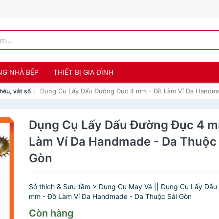
NG NHÀ BẾP
THIẾT BỊ GIA ĐÌNH
Dụng Cụ Lấy Dấu Đường Đục 4 mm - Đồ Làm Ví Da Handma
hêu, vắt sổ
Dụng Cụ Lấy Dấu Đường Đục 4 m
Làm Ví Da Handmade - Da Thuộc 
Gòn
Sở thích & Sưu tầm > Dụng Cụ May Vá || Dụng Cụ Lấy Dấ
mm - Đồ Làm Ví Da Handmade - Da Thuộc Sài Gòn
Còn hàng