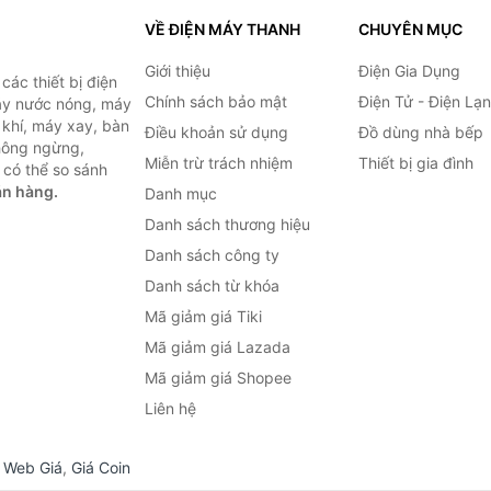
VỀ ĐIỆN MÁY THANH
CHUYÊN MỤC
Giới thiệu
Điện Gia Dụng
ác thiết bị điện
Chính sách bảo mật
Điện Tử - Điện Lạ
máy nước nóng, máy
 khí, máy xay, bàn
Điều khoản sử dụng
Đồ dùng nhà bếp
không ngừng,
Miễn trừ trách nhiệm
Thiết bị gia đình
 có thể so sánh
án hàng.
Danh mục
Danh sách thương hiệu
Danh sách công ty
Danh sách từ khóa
Mã giảm giá Tiki
Mã giảm giá Lazada
Mã giảm giá Shopee
Liên hệ
,
Web Giá
,
Giá Coin