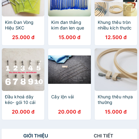
Kim Đan Vòng
Kim đan thẳng
Khung thêu tròn
Hiệu SKC
kim đan len que
nhiều kích thước
đan len 2mm đến
(chiếc )
25.000 đ
15.000 đ
12.500 đ
12mm
Đầu khoá dây
Cây lộn vải
Khung thêu nhựa
kéo- gói 10 cái
thường
20.000 đ
20.000 đ
15.000 đ
GIỚI THIỆU
CHI TIẾT