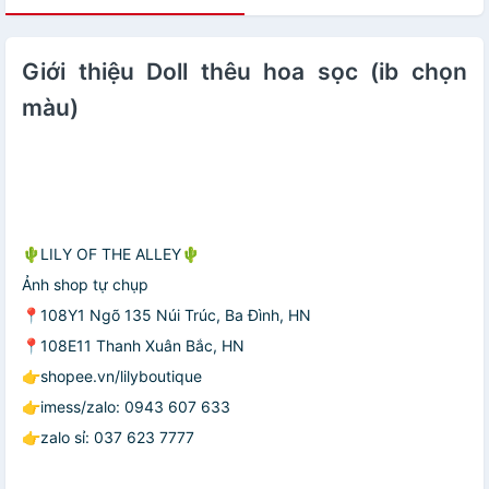
Giới thiệu Doll thêu hoa sọc (ib chọn
màu)
🌵LILY OF THE ALLEY🌵
Ảnh shop tự chụp
📍108Y1 Ngõ 135 Núi Trúc, Ba Đình, HN
📍108E11 Thanh Xuân Bắc, HN
👉shopee.vn/lilyboutique
👉imess/zalo: 0943 607 633
👉zalo sỉ: 037 623 7777