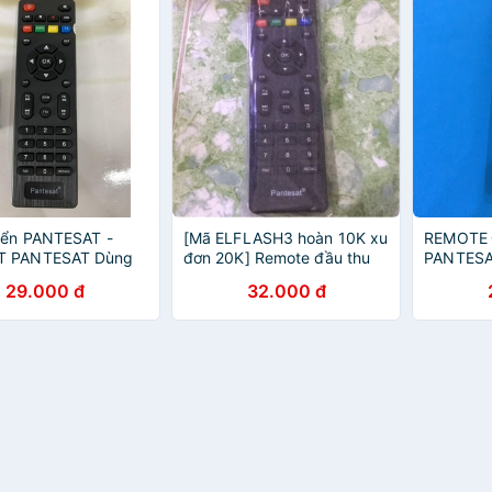
iển PANTESAT -
[Mã ELFLASH3 hoàn 10K xu
REMOTE
 PANTESAT Dùng
đơn 20K] Remote đầu thu
PANTESA
 thu kỹ thuật số
PANTESAT T2
29.000 đ
32.000 đ
SAT