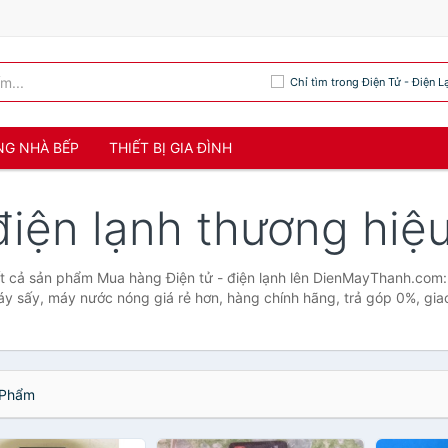
Chỉ tìm trong Điện Tử - Điện L
NG NHÀ BẾP
THIẾT BỊ GIA ĐÌNH
 điện lạnh thương hiệ
ất cả sản phẩm Mua hàng Điện tử - điện lạnh lên DienMayThanh.com: T
áy sấy, máy nước nóng giá rẻ hơn, hàng chính hãng, trả góp 0%, giao 
Phẩm