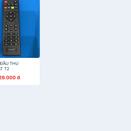
 ĐẦU THU
T T2
29.000 đ