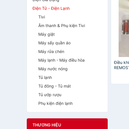
Điện Tử - Điện Lạnh
Tivi
Âm thanh & Phụ kiện Tivi
Máy giặt
Máy sấy quần áo
Máy rửa chén
Máy lạnh - Máy điều hòa
Điều kh
REMOST
Máy nước nóng
cho đầu
Tủ lạnh
PANTE
Tủ đông - Tủ mát
Tủ ướp rượu
Phụ kiện điện lạnh
THƯƠNG HIỆU