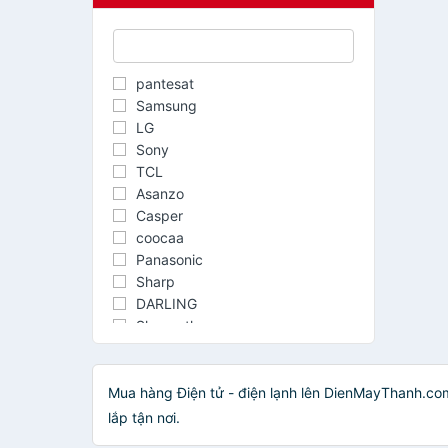
pantesat
Samsung
LG
Sony
TCL
Asanzo
Casper
coocaa
Panasonic
Sharp
DARLING
Skyworth
Philips
Toshiba
Aqua
Mua hàng Điện tử - điện lạnh lên DienMayThanh.com:
Facebook Portal
lắp tận nơi.
FFALCON