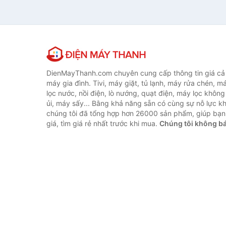
FPT PLay Box
PHILLIPS
SINO
VTC
Xiaomi
Hisense
K-ELEC
DienMayThanh.com chuyên cung cấp thông tin giá cả c
AKINO
máy gia đình. Tivi, máy giặt, tủ lạnh, máy rửa chén, 
lọc nước, nồi điện, lò nướng, quạt điện, máy lọc không
Google
ủi, máy sấy... Bằng khả năng sẵn có cùng sự nỗ lực 
Vinabox
chúng tôi đã tổng hợp hơn 26000 sản phẩm, giúp bạn
Tanix
giá, tìm giá rẻ nhất trước khi mua.
Chúng tôi không b
ENY BOX
K+
Magicsee
Mecool
Mytv
ONN.
FPT
Pana Box
mobi TV