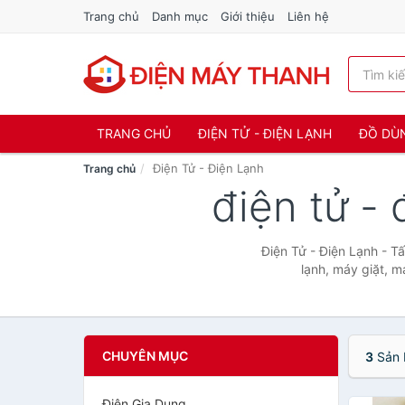
Trang chủ
Danh mục
Giới thiệu
Liên hệ
TRANG CHỦ
ĐIỆN TỬ - ĐIỆN LẠNH
ĐỒ DÙ
Điện Tử - Điện Lạnh
Trang chủ
điện tử -
Điện Tử - Điện Lạnh - T
lạnh, máy giặt, m
CHUYÊN MỤC
3
Sản 
Điện Gia Dụng