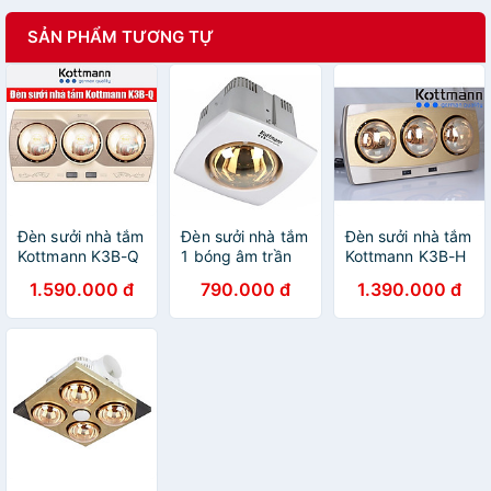
SẢN PHẨM TƯƠNG TỰ
Đèn sưởi nhà tắm
Đèn sưởi nhà tắm
Đèn sưởi nhà tắm
Kottmann K3B-Q
1 bóng âm trần
Kottmann K3B-H
Hàng chính hãng
Kottmann K1A – 3
3 bóng Hàng
1.590.000 đ
790.000 đ
1.390.000 đ
năm Hàng chính
chính hãng
hãng