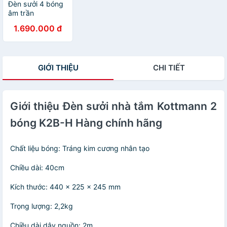
Đèn sưởi 4 bóng
âm trần
Kottmann K4BT
1.690.000 đ
Hàng chính hãng
GIỚI THIỆU
CHI TIẾT
Giới thiệu Đèn sưởi nhà tắm Kottmann 2
bóng K2B-H Hàng chính hãng
Chất liệu bóng: Tráng kim cương nhân tạo
Chiều dài: 40cm
Kích thước: 440 x 225 x 245 mm
Trọng lượng: 2,2kg
Chiều dài dây nguồn: 2m