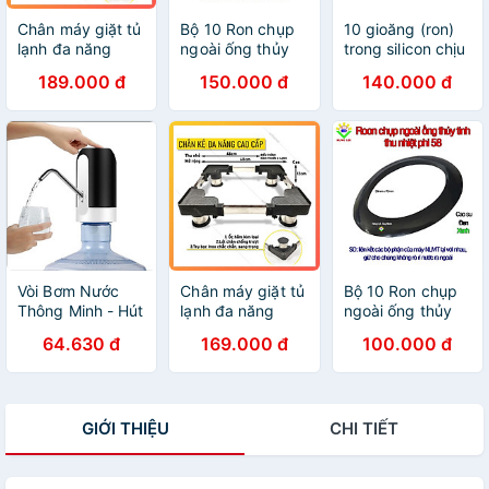
Chân máy giặt tủ
Bộ 10 Ron chụp
10 gioăng (ron)
lạnh đa năng
ngoài ống thủy
trong silicon chịu
máy lọc nước
tinh phi 47 dùng
nhiệt phi 27 dùng
189.000 đ
150.000 đ
140.000 đ
may rửa bát
cho máy nước
cho máy nước
chống rung
nóng năng lượng
nóng năng lượng
chống ồn trụ bọc
mặt trời
mặt trời
inox sang trọng
Vòi Bơm Nước
Chân máy giặt tủ
Bộ 10 Ron chụp
Thông Minh - Hút
lạnh đa năng
ngoài ống thủy
Nước Tự Động
máy lọc nước
tinh phi 58 dùng
64.630 đ
169.000 đ
100.000 đ
Từ Bình Nước
may rửa bát
cho máy nước
Lọc - Sử Dụng
chống rung
nóng năng lượng
Bằng Đầu Cắm
chống ồn trụ bọc
mặt trời
USB
inox sang trọng
GIỚI THIỆU
CHI TIẾT